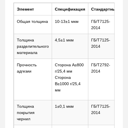
ПИТОМЕЦ
фильм ПЭТ
фильмы для выпуска
Элемент
Спецификация
Стандартный
5
Клей
Акриловый
Фильм PU
Общая толщина
10-13±1 мкм
ГБ/Т7125-
стороны B
клей
2014
Силиконовая пленка
6
Релиз
Синяя ПЭТ-
Толщина
4,5±1 мкм
ГБ/Т7125-
фильма
пленка (36
Акриловый фильм
разделительного
2014
мкм)
материала
Перфорированная лента
Прочность
Сторона A≥800
ГБ/Т2792-
Синяя защитная пленка
адгезии
г/25,4 мм
2014
Сторона
нагревая фильм
B≥1000 г/25,4
мм
Промышленная лента
Толщина
1±0,1 мкм
ГБ/Т7125-
покрытия
2014
чернил