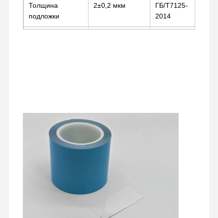
Толщина
2±0,2 мкм
ГБ/Т7125-
подложки
2014
Толщина клея
4,5±1 мкм
ГБ/Т7125-
на стороне B
2014
Температурный
-20℃~100℃
Тест духовки
диапазон
Условия
23±1℃,
-
испытаний
относительная
влажность
50±5%,
стальная
пластина, 300
мм/мин