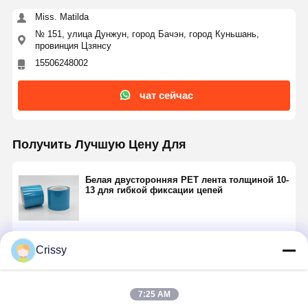
Miss. Matilda
№ 151, улица Дунжун, город Бачэн, город Куньшань,
провинция Цзянсу
15506248002
чат сейчас
Получить Лучшую Цену Для
Белая двусторонняя PET лента толщиной 10-
13 для гибкой фиксации цепей
Продолжать
Crissy
7:25 AM
Порекомендованные Продукты