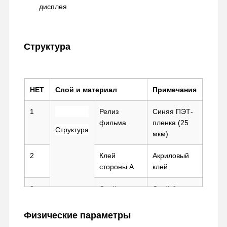
дисплея
Наша
Контроль
Контактные
Чат Сейчас
Структура
Фабрика
Качества
Данные
лента для домашних животных
НЕТ
Слой и материал
Примечания
Лента кэптона
1
Релиз
Синяя ПЭТ-
Двойная, который встали на сторону лента
фильма
пленка (25
Структура
мкм)
Маскировочная лента
2
Клей
Акриловый
ПЭТ пленка
стороны А
клей
Лента из ПТФЕ
3
Слой
Слой белых
чернил
чернил
Лента ПИ
Физические параметры
4
ДОМАШНИЙ
Релизный
Фильм PI