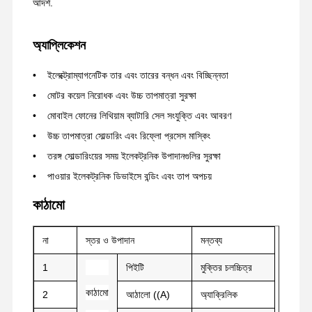
আদর্শ.
অ্যাপ্লিকেশন
ইলেক্ট্রোম্যাগনেটিক তার এবং তারের বন্ধন এবং বিচ্ছিন্নতা
মোটর কয়েল নিরোধক এবং উচ্চ তাপমাত্রা সুরক্ষা
মোবাইল ফোনের লিথিয়াম ব্যাটারি সেল সংযুক্তি এবং আবরণ
উচ্চ তাপমাত্রা সোল্ডারিং এবং রিফ্লো প্রসেস মাস্কিং
তরঙ্গ সোল্ডারিংয়ের সময় ইলেকট্রনিক উপাদানগুলির সুরক্ষা
পাওয়ার ইলেকট্রনিক ডিভাইসে বন্ডিং এবং তাপ অপচয়
কাঠামো
না
স্তর ও উপাদান
মন্তব্য
1
পিইটি
মুক্তির চলচ্চিত্র
কাঠামো
2
আঠালো ((A)
অ্যাক্রিলিক