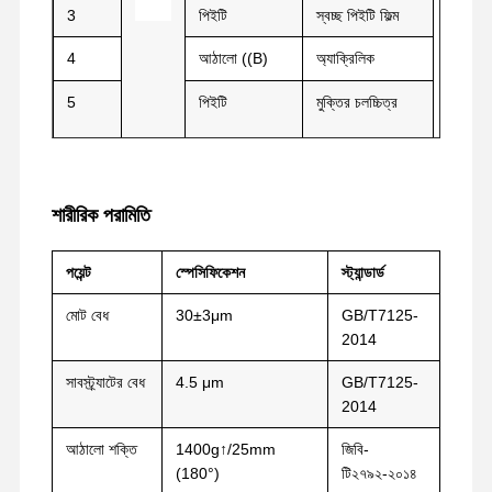
3
পিইটি
স্বচ্ছ পিইটি ফিল্ম
4
আঠালো ((B)
অ্যাক্রিলিক
5
পিইটি
মুক্তির চলচ্চিত্র
শারীরিক পরামিতি
পয়েন্ট
স্পেসিফিকেশন
স্ট্যান্ডার্ড
মোট বেধ
30±3μm
GB/T7125-
2014
সাবস্ট্র্যাটের বেধ
4.5 μm
GB/T7125-
2014
বাড়ি
পণ্য
VR প্রদর্শন
আমাদের সম্পর্কে
আঠালো শক্তি
1400g↑/25mm
জিবি-
(180°)
টি২৭৯২-২০১৪