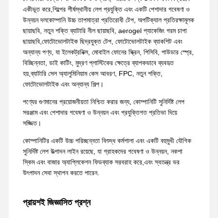
একীভূত করে,শিল্পের শীর্ষস্থানীয় লেপ প্রযুক্তি এবং একটি পেশাদার গবেষণা ও
উন্নয়ন দলকোম্পানি উচ্চ তাপমাত্রা প্রতিরোধী টেপ, অপটিক্যাল প্রতিরক্ষামূলক
ছায়াছবি, নতুন শক্তি ব্যাটারি নীল ছায়াছবি, aerogel প্যাকেজিং গরম চাপা
ছায়াছবি,ফোটোভোলটাইক ছিদ্রযুক্ত টেপ, ফোটোভোলটাইক ব্যাকশিট এবং
অন্যান্য পণ্য, যা ইলেকট্রনিক্স, মোবাইল ফোনের স্ক্রিন, পিসিবি, পাউডার স্প্রে,
বিচ্ছিন্নতা, ডাই কাটিং, মুদ্রণ প্লাস্টিকের ক্ষেত্রে ব্যাপকভাবে ব্যবহৃত
হয়,ব্যাটারি সেল অ্যালুমিনিয়াম কেস আবরণ, FPC, নতুন শক্তি,
ফোটোভোলটাইক এবং অন্যান্য শিল্প।
পণ্যের গুণমানের প্রয়োজনীয়তা নিশ্চিত করার জন্য, কোম্পানিটি সুনির্দিষ্ট লেপ
সরঞ্জাম এবং পেশাদার গবেষণা ও উন্নয়ন এবং প্রযুক্তিগত প্রতিভা দিয়ে
সজ্জিত।
কোম্পানিটির একটি উচ্চ পরিচ্ছন্নতা বিশুদ্ধ কর্মশালা এবং একটি বহুমুখী যৌগিক
সুনির্দিষ্ট লেপ উত্পাদন লাইন রয়েছে, যা গ্রাহকদের গবেষণা ও উন্নয়ন, নকশা
স্কিম এবং বাজার অ্যাপ্লিকেশন ফিডব্যাক সরবরাহ করে,এবং স্বতন্ত্র ভর
উৎপাদন সেবা স্থাপন করতে পারেন.
প্রায়শই জিজ্ঞাসিত প্রশ্ন