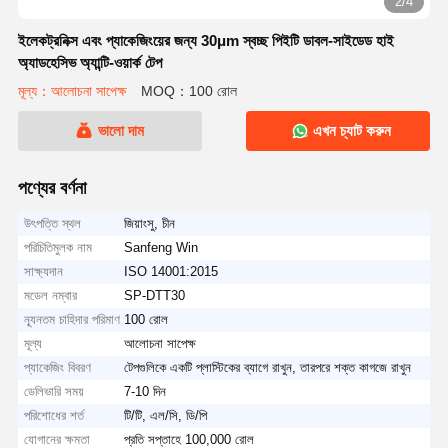
2/4
ইলেকট্রনিক্স এবং প্যাকেজিংয়ের জন্য 30μm স্বচ্ছ পিইটি ডাবল-সাইডেড হাই
অ্যাডহেসিভ অ্যান্টি-ওয়ার্ক টেপ
মূল্য：আলোচনা সাপেক্ষ
MOQ：100 রোল
ভালো দাম
এখন চ্যাট করুন
পণ্যের বর্ণনা
উৎপত্তি স্থল
জিয়াংসু, চীন
পরিচিতিমুলক নাম
Sanfeng Win
সাক্ষ্যদান
ISO 14001:2015
মডেল নম্বার
SP-DTT30
ন্যূনতম চাহিদার পরিমাণ
100 রোল
মূল্য
আলোচনা সাপেক্ষ
প্যাকেজিং বিবরণ
টেপগুলিকে একটি প্লাস্টিকের ব্যাগে রাখুন, তারপরে শক্ত কাগজে রাখুন
ডেলিভারি সময়
7-10 দিন
পরিশোধের শর্ত
টি/টি, এল/সি, ডি/পি
যোগানের ক্ষমতা
প্রতি সপ্তাহে 100,000 রোল