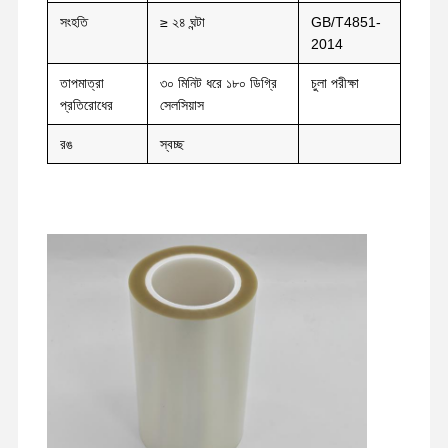
সংহতি
≥ ২৪ ঘন্টা
GB/T4851-
2014
কারখানা ভ্রমণ
মান নিয়ন্ত্রণ
আমাদের সাথে
এখন চ্যাট করুন
যোগাযোগ করুন
তাপমাত্রা
৩০ মিনিট ধরে ১৮০ ডিগ্রি
চুলা পরীক্ষা
প্রতিরোধের
সেলসিয়াস
পিইটি টেপ
রঙ
স্বচ্ছ
ক্যাপ্টন টেপ
ডবল পার্শ্বযুক্ত টেপ
মাস্কিং টেপ
পিইটি ফিল্ম
PTFE টেপ
পিআই টেপ
পিআই ফিল্ম