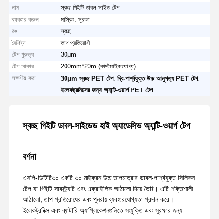
নাম
স্বচ্ছ পিইটি ডাবল-সাইড টেপ
ব্যবহার করুন
মাস্কিং, সুরক্ষা
রঙ
স্বচ্ছ
বৈশিষ্ট্য
তাপ প্রতিরোধী
টেপ পুরুত্ব
30μm
টেপ আকার
200mm*20m (কাস্টমাইজযোগ্য)
লক্ষণীয় করা:
,
,
30μm স্বচ্ছ PET টেপ
দ্বি-পার্শ্বযুক্ত উচ্চ আনুগত্য PET টেপ
ইলেকট্রনিক্সের জন্য অ্যান্টি-ওয়ার্প PET টেপ
স্বচ্ছ পিইটি ডাবল-সাইডেড হাই অ্যাডেসিভ অ্যান্টি-ওয়ার্প টেপ
বর্ণনা
এসপি-ডিটিটি৩০ একটি ৩০ মাইক্রন উচ্চ তাপমাত্রার ডাবল-পার্শ্বযুক্ত সিলিকন
টেপ যা পিইটি সাবস্ট্র্যাট এবং এক্রাইলিক আঠালো দিয়ে তৈরি। এটি শক্তিশালী
আঠালো, তাপ প্রতিরোধের এবং পুনরায় ব্যবহারযোগ্যতা প্রদান করে।
ইলেকট্রনিক্স এবং ব্যাটারি অ্যাপ্লিকেশনগুলিতে সংযুক্তি এবং সুরক্ষার জন্য