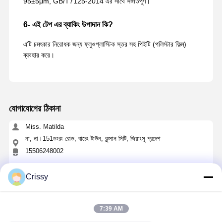
95±5μm, GB/T7125-2014 এর সাথে সঙ্গতিপূর্ণ।
6- এই টেপ এর ব্যাকিং উপাদান কি?
এটি চমৎকার নিরোধক জন্য ফ্লুওপ্লাস্টিক স্তর সহ পিইটি (পলিস্টার ফিল্ম)
ব্যবহার করে।
যোগাযোগের ঠিকানা
Miss. Matilda
না, না।151ডংরং রোড, বাচেং টাউন, কুন্সান সিটি, জিয়াংসু প্রদেশ
15506248002
এখন চ্যাট করুন
Crissy
এর সেরা মূল্য পান
7:39 AM