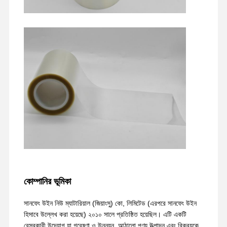
মুক্তি ফিল্ম
পিইউ ফিল্ম
সিলিকন ফিল্ম
এক্রাইলিক ফিল্ম
পারফোরড টেপ
নীল প্রতিরক্ষামূলক ফিল্ম
হিটিং ফিল্ম
শিল্প টেপ
কোম্পানির ভূমিকা
সানফেং উইন নিউ ম্যাটারিয়াল (জিয়াংসু) কো, লিমিটেড (এরপরে সানফেং উইন
হিসাবে উল্লেখ করা হয়েছে) ২০১০ সালে প্রতিষ্ঠিত হয়েছিল। এটি একটি
বেসরকারী উদ্যোগ যা গবেষণা ও উন্নয়ন, আঠালো পণ্য উত্পাদন এবং বিক্রয়কে