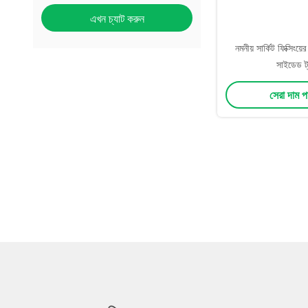
এখন চ্যাট করুন
নমনীয় সার্কিট ফিক্সিংয়
সাইডেড ট্
সেরা দাম 