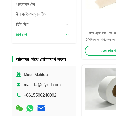
পারফোরড টেপ
নীল প্রতিরক্ষামূলক ফিল্ম
হিটিং ফিল্ম
হাতে ছেঁড়া যায় এমন এব
শিল্প টেপ
বৈশিষ্ট্যযুক্ত পরিবেশবান্
সেরা দাম 
আমাদের সাথে যোগাযোগ করুন
Miss. Matilda
matilda@sfyxcl.com
+8615506248002