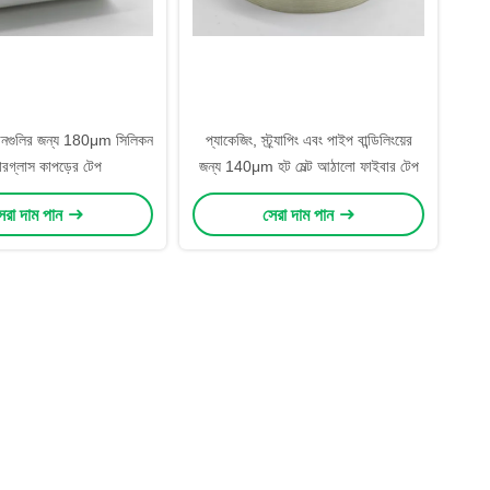
দানগুলির জন্য 180μm সিলিকন
প্যাকেজিং, স্ট্র্যাপিং এবং পাইপ বান্ডিলিংয়ের
ারগ্লাস কাপড়ের টেপ
জন্য 140μm হট মেল্ট আঠালো ফাইবার টেপ
েরা দাম পান
সেরা দাম পান