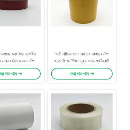
বন্ধনের জন্য উচ্চ প্রাথমিক
ভারী দায়িত্ব বোনা আঠালো কাপড়ের টেপ
 ডাবল সাইডেড ফোম টেপ
জলরোধী অবশিষ্টাংশ মুক্ত অশ্রু প্রতিরোধী
েরা দাম পান
সেরা দাম পান