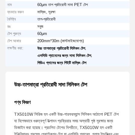
নাম
60μm তাপ প্রতিরোধী সাদা PET টেপ
ব্যবহার করুন
মাস্কিং, সুরক্ষা
বৈশিষ্ট্য
তাপ-প্রতিরোধী
রঙ
সবুজ
টেপ পুরুত্ব
60μm
টেপ আকার
200mm*30m (কাস্টমাইজযোগ্য)
লক্ষণীয় করা:
,
উচ্চ তাপমাত্রা প্রতিরোধী সিলিকন টেপ
,
এলসিডি প্যানেলের জন্য সাদা সিলিকন টেপ
পিডিএ গ্লাসের জন্য পিইটি মাস্কিং টেপ
উচ্চ-তাপমাত্রা প্রতিরোধী সাদা সিলিকন টেপ
পণ্য বিবরণ
TX5010W সিরিজ হল একটি উচ্চ-পারফরম্যান্স সিলিকন আঠালো PET টেপ
যা বিশেষভাবে গুরুত্বপূর্ণ উত্পাদন প্রক্রিয়ার সময় অস্থায়ী পৃষ্ঠ সুরক্ষার জন্য
ডিজাইন করা হয়েছে। প্রচলিত টেপের বিপরীতে, TX5010W হল একটি
ইঞ্জিনিয়ারড প্রসেস প্রোটেকশন টেপ যা এলসিডি প্যানেল, গ্লাস টাচস্ক্রিন এবং