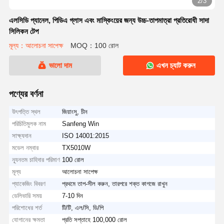
2/3
এলসিডি প্যানেল, পিডিএ গ্লাস এবং মাস্কিংয়ের জন্য উচ্চ-তাপমাত্রা প্রতিরোধী সাদা
সিলিকন টেপ
মূল্য：আলোচনা সাপেক্ষ
MOQ：100 রোল
ভালো দাম
এখন চ্যাট করুন
পণ্যের বর্ণনা
উৎপত্তি স্থল
জিয়াংসু, চীন
পরিচিতিমুলক নাম
Sanfeng Win
সাক্ষ্যদান
ISO 14001:2015
মডেল নম্বার
TX5010W
ন্যূনতম চাহিদার পরিমাণ
100 রোল
মূল্য
আলোচনা সাপেক্ষ
প্যাকেজিং বিবরণ
প্রথমে তাপ-সীল করুন, তারপরে শক্ত কাগজে রাখুন
ডেলিভারি সময়
7-10 দিন
পরিশোধের শর্ত
টি/টি, এল/সি, ডি/পি
যোগানের ক্ষমতা
প্রতি সপ্তাহে 100,000 রোল