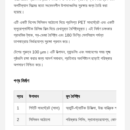
অপটিক্যাল ফিল্মের মতো সংবেদনশীল উপাদানগুলির সুরক্ষার জন্য তৈরি করা
হয়েছে।
এটি একটি বিশেষ সিলিকন আঠালো দিয়ে প্রলিপ্ত PET সাবস্ট্রেট এবং একটি
ফ্লুরোপ্লাস্টিক রিলিজ ফিল্ম দিয়ে রেখাযুক্ত বৈশিষ্ট্যযুক্ত। এই নির্মাণ চমৎকার
প্রাথমিক ট্যাক, স্ব-ভেজা বৈশিষ্ট্য এবং 180 ডিগ্রি সেলসিয়াস পর্যন্ত
তাপমাত্রায় নির্ভরযোগ্য সুরক্ষা প্রদান করে।
টেপের পুরুত্ব 100 μm। এটি উত্পাদন, হ্যান্ডলিং এবং সমাবেশের সময় সূক্ষ্ম
পৃষ্ঠগুলি রক্ষা করার জন্য আদর্শ সমাধান, প্রতিবার অবশিষ্টাংশ ছাড়াই পরিষ্কার
অপসারণ নিশ্চিত করে।
পণ্য নির্মাণ
স্তর
উপাদান
মূল বৈশিষ্ট্য
1
পিইটি সাবস্ট্রেট (সাদা)
অ্যান্টি-স্ট্যাটিক চিকিত্সা, উচ্চ যান্ত্রিক শক্তি
2
সিলিকন আঠালো
পরিষ্কার পিলিং, স্থানান্তরযোগ্য, কোন অবশিষ্টা