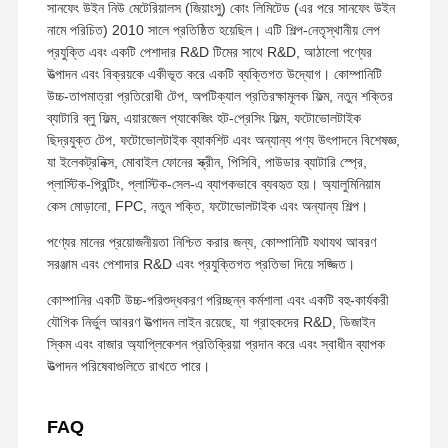
সানফেং উইন নিউ মেটেরিয়ালস (জিয়াংসু) কোং লিমিটেড (এর পরে সানফেং উইন
নামে পরিচিত) 2010 সালে প্রতিষ্ঠিত হয়েছিল। এটি শিল্প-নেতৃস্থানীয় লেপ
প্রযুক্তি এবং একটি পেশাদার R&D টিমের সাথে R&D, আঠালো পণ্যের
উত্পাদন এবং বিক্রয়কে একীভূত করে একটি ব্যক্তিগত উদ্যোগ। কোম্পানিটি
উচ্চ-তাপমাত্রা প্রতিরোধী টেপ, অপটিক্যাল প্রতিরক্ষামূলক ফিল্ম, নতুন শক্তির
ব্যাটারি ব্লু ফিল্ম, এয়ারজেল প্যাকেজিং হট-প্রেসিং ফিল্ম, ফটোভোলটাইক
ছিদ্রযুক্ত টেপ, ফটোভোলটাইক ব্যাকশিট এবং অন্যান্য পণ্য উৎপাদনে বিশেষজ্ঞ,
যা ইলেকট্রনিক্স, মোবাইল ফোনের স্ক্রীন, পিসিবি, পাউডার ব্যাটারি স্প্রে,
প্লাস্টিক-প্রিন্টিং, প্লাস্টিক-সেল-এ ব্যাপকভাবে ব্যবহৃত হয়। অ্যালুমিনিয়াম
কেস মোড়ানো, FPC, নতুন শক্তি, ফটোভোলটাইক এবং অন্যান্য শিল্প।
পণ্যের মানের প্রয়োজনীয়তা নিশ্চিত করার জন্য, কোম্পানিটি যথাযথ আবরণ
সরঞ্জাম এবং পেশাদার R&D এবং প্রযুক্তিগত প্রতিভা দিয়ে সজ্জিত।
কোম্পানির একটি উচ্চ-পরিশুদ্ধকরণ পরিচ্ছন্ন কর্মশালা এবং একটি বহু-কার্যকরী
যৌগিক নির্ভুল আবরণ উত্পাদন লাইন রয়েছে, যা গ্রাহকদের R&D, ডিজাইন
স্কিম এবং বাজার অ্যাপ্লিকেশন প্রতিক্রিয়া প্রদান করে এবং স্বাধীন ব্যাপক
উত্পাদন পরিষেবাগুলিতে রাখতে পারে।
FAQ