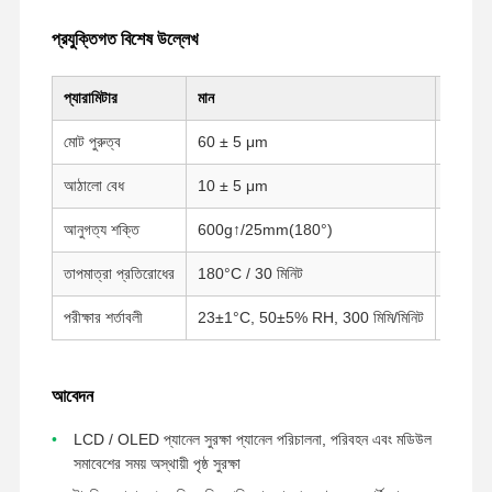
প্রযুক্তিগত বিশেষ উল্লেখ
প্যারামিটার
মান
পরীক্ষা প
মোট পুরুত্ব
60 ± 5 μm
GB/T7
আঠালো বেধ
10 ± 5 μm
GB/T7
আনুগত্য শক্তি
600g↑/25mm(180°)
GB-T2
তাপমাত্রা প্রতিরোধের
180°C / 30 মিনিট
ওভেন টেস
পরীক্ষার শর্তাবলী
23±1°C, 50±5% RH, 300 মিমি/মিনিট
-
আবেদন
বাড়ি
পণ্য
VR প্রদর্শন
আমাদের সম্পর্কে
LCD / OLED প্যানেল সুরক্ষা প্যানেল পরিচালনা, পরিবহন এবং মডিউল
সমাবেশের সময় অস্থায়ী পৃষ্ঠ সুরক্ষা