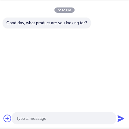
5:32 PM
যোগাযোগের ঠিকানা
Miss. Matilda
Good day, what product are you looking for?
না, না।151ডংরং রোড, বাচেং টাউন, কুন্সান সিটি, জিয়াংসু প্রদেশ
15506248002
এখন চ্যাট করুন
এর সেরা মূল্য পান
এলসিডি প্যানেল, পিডিএ গ্লাস এবং মাস্কিংয়ের জন্য উচ্চ-তাপমাত্রা
প্রতিরোধী সাদা সিলিকন টেপ
চালিয়ে