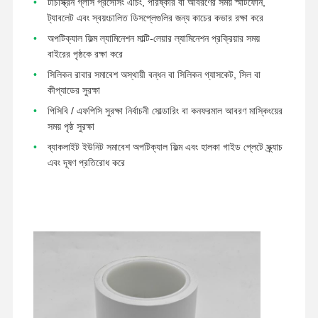
টাচস্ক্রিন গ্লাস প্রসেসিং এচিং, পরিষ্কার বা আবরণের সময় স্মার্টফোন,
ট্যাবলেট এবং স্বয়ংচালিত ডিসপ্লেগুলির জন্য কাচের কভার রক্ষা করে
অপটিক্যাল ফিল্ম ল্যামিনেশন মাল্টি-লেয়ার ল্যামিনেশন প্রক্রিয়ার সময়
কারখানা ভ্রমণ
মান নিয়ন্ত্রণ
আমাদের সাথে
এখন চ্যাট করুন
বাইরের পৃষ্ঠকে রক্ষা করে
যোগাযোগ করুন
সিলিকন রাবার সমাবেশ অস্থায়ী বন্ধন বা সিলিকন গ্যাসকেট, সিল বা
কীপ্যাডের সুরক্ষা
পিইটি টেপ
পিসিবি / এফপিসি সুরক্ষা নির্বাচনী সোল্ডারিং বা কনফরমাল আবরণ মাস্কিংয়ের
ক্যাপ্টন টেপ
সময় পৃষ্ঠ সুরক্ষা
ব্যাকলাইট ইউনিট সমাবেশ অপটিক্যাল ফিল্ম এবং হালকা গাইড প্লেটে স্ক্র্যাচ
ডবল পার্শ্বযুক্ত টেপ
এবং দূষণ প্রতিরোধ করে
মাস্কিং টেপ
পিইটি ফিল্ম
PTFE টেপ
পিআই টেপ
পিআই ফিল্ম