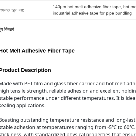
140μm hot melt adhesive fiber tape
, 
hot me
শেষভাবে তুলে ধরা:
industrial adhesive tape for pipe bundling
্য বিবরণ
Hot Melt Adhesive Fiber Tape
Product Description
Made with
PET film and glass fiber carrier
and hot melt adhes
high tensile strength, reliable adhesion and excellent holdin
stable performance under different temperatures. It is idea
sealing applications.
Boasting outstanding temperature resistance and long-last
stable adhesion at temperatures ranging from -5℃ to 60℃. 
stickiness, with standardized physical properties that ensu