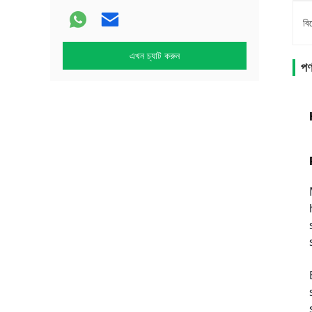
বি
এখন চ্যাট করুন
পণ