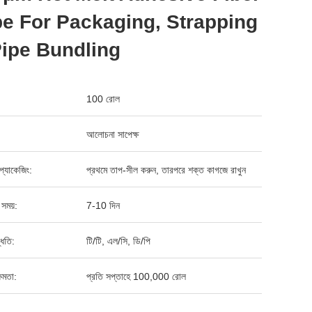
e For Packaging, Strapping
ipe Bundling
100 রোল
আলোচনা সাপেক্ষ
্ড প্যাকেজিং:
প্রথমে তাপ-সীল করুন, তারপরে শক্ত কাগজে রাখুন
 সময়:
7-10 দিন
্ধতি:
টি/টি, এল/সি, ডি/পি
ষমতা:
প্রতি সপ্তাহে 100,000 রোল