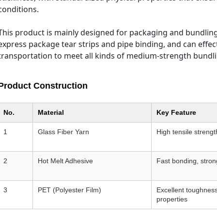
conditions.
This product is mainly designed for packaging and bundling 
express package tear strips and pipe binding, and can effec
transportation to meet all kinds of medium-strength bundl
Product Construction
No.
Material
Key Feature
1
Glass Fiber Yarn
High tensile strengt
2
Hot Melt Adhesive
Fast bonding, stron
3
PET (Polyester Film)
Excellent toughness
properties