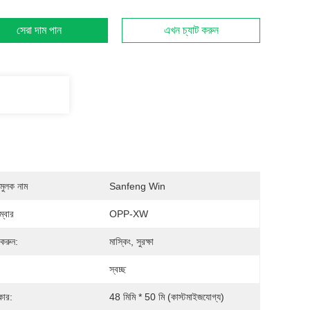
সেরা দাম পান
এখন চ্যাট করুন
মুলক নাম
Sanfeng Win
্বার
OPP-XW
 করুন:
মাস্কিং, সুরক্ষা
স্বচ্ছ
ার:
48 মিমি * 50 মি (কাস্টমাইজযোগ্য)