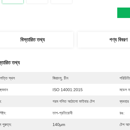
বিস্তারিত তথ্য
পণ্য বিবরণ
স্তারিত তথ্য
পত্তি স্থল
জিয়াংসু, চীন
পরিচিতি
্ষ্যদান
ISO 14001:2015
মডেল নম
ম:
গরম গলিত আঠালো ফাইবার টেপ
ব্যবহার
িষ্ট্য:
তাপ-প্রতিরোধী
রঙ:
প পুরুত্ব:
140μm
টেপ আক