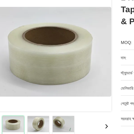
Tap
& P
MOQ:
দাম:
স্ট্যান্ডার
ডেলিভারি
পেমেন্ট পদ
সরবরাহ ক্