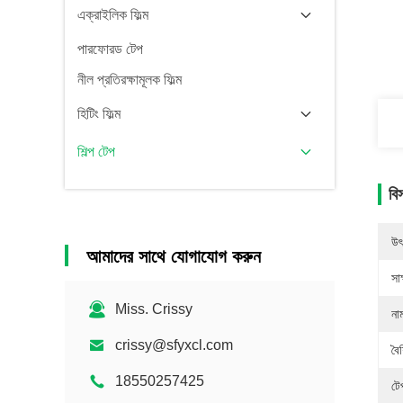
এক্রাইলিক ফিল্ম
পারফোরড টেপ
নীল প্রতিরক্ষামূলক ফিল্ম
হিটিং ফিল্ম
শিল্প টেপ
বি
উৎ
আমাদের সাথে যোগাযোগ করুন
সাক
Miss. Crissy
না
crissy@sfyxcl.com
বৈশ
18550257425
টে