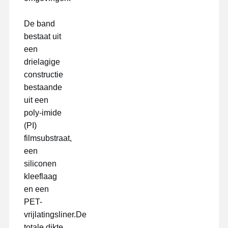
vrijlatingsfilm
De band
Pu-Film
bestaat uit
een
Silikonfilm
drielagige
Acrylfilm
constructie
bestaande
Geperforeerde band
uit een
poly-imide
Blauwe beschermfolie
(PI)
Verwarmende Film
filmsubstraat,
een
Industriële band
siliconen
kleeflaag
en een
PET-
vrijlatingsliner.De
totale dikte