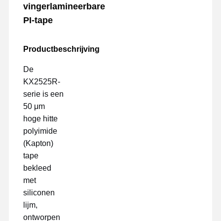
vingerlamineerbare
PI-tape
Productbeschrijving
De
KX2525R-
serie is een
50 μm
hoge hitte
polyimide
(Kapton)
tape
bekleed
met
siliconen
lijm,
ontworpen