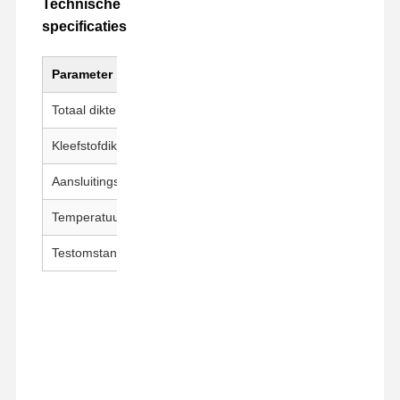
Technische
specificaties
Parameter
Waarde
Totaal dikte
50 ± 5 μm
Kleefstofdikte
25 ± 5 μm
Aansluitingsvermogen
400 g-600 g/25 mm
Temperatuurbestendigheid
260°C / 30 min
Testomstandigheden
23±1°C, 50±5% RH, 300 mm/m