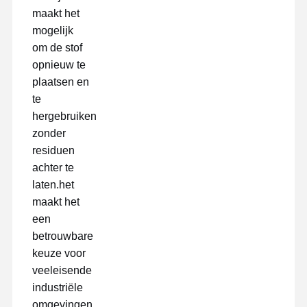
maakt het
mogelijk
Fabrieksreis
Kwaliteitscont
Contacteer
Ga Nu
om de stof
Role
Ons
Praten.
opnieuw te
plaatsen en
huisdier tape
te
hergebruiken
Kaptonband
zonder
Tweezijdige Band
residuen
achter te
Maskerband
laten.het
maakt het
PET-folie
een
PTFE-band
betrouwbare
keuze voor
Pi-tape
veeleisende
industriële
Pi-film
omgevingen.