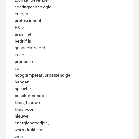
coatingtechnologie
en een
professioneel
R&D-
teamHet
bedrijf is
gespecialiseerd
in de
productie
van
hoogtemperatuurbestendige
banden,
optische
beschermende
films, blauwe
films voor
nieuwe
energiebatterijen,
warmdrukfilms
voor