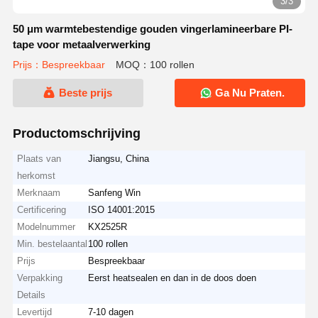
3/3
50 μm warmtebestendige gouden vingerlamineerbare PI-
tape voor metaalverwerking
Prijs：Bespreekbaar
MOQ：100 rollen
Beste prijs
Ga Nu Praten.
Productomschrijving
Plaats van
Jiangsu, China
herkomst
Merknaam
Sanfeng Win
Certificering
ISO 14001:2015
Modelnummer
KX2525R
Min. bestelaantal
100 rollen
Prijs
Bespreekbaar
Verpakking
Eerst heatsealen en dan in de doos doen
Details
Levertijd
7-10 dagen