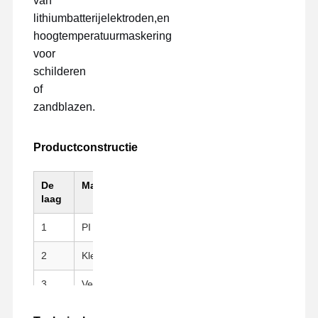
van
lithiumbatterijelektroden,en
hoogtemperatuurmaskering
voor
schilderen
of
zandblazen.
Productconstructie
De
Materiaal
Belangrijkste kenmer
laag
1
PI (Kapton) Substraat
Hoge mechanische ster
2
Kleefstof van siliconen
Schoon schillen, herpla
3
Verwijderingslijn
PET-vrijstellingsfolie v