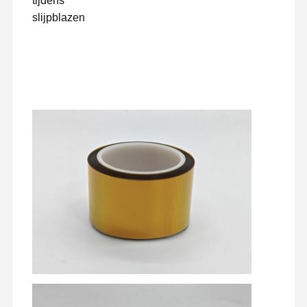
tijdens
slijpblazen