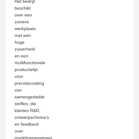
Het bedrijf
beschikt
over een
zuivere
werkplaats
met een
hoge
zuiverheid
en een
multifunctionele
productielijn
voor
precisiecoating
van
samengestelde
stoffen, die
klanten R&D,
ontwerpschema's
en feedback
over
markttoepassingen