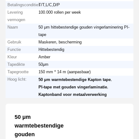
Betalingscondities
T/T,L/C,D/P
Levering
100.000 rollen per week
vermogen
Naam
50 μm hittebestendige gouden vingerlaminering PI-
tape
Gebruik
Maskeren, bescherming
Functie
Hittebestendig
Kleur
Amber
Tapedikte
50μm
Tapegrootte
150 mm * 14 m (aanpasbaar)
Hoog licht:
,
50 μm warmtebestendige Kapton tape
,
PI-tape met gouden vingerlaminatie
Kaptonband voor metaalverwerking
50 μm
warmtebestendige
gouden