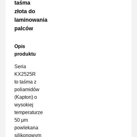
taśma
złota do
laminowania
palców
Opis
produktu
Seria
KX2525R
to taśma z
poliamidów
(Kapton) o
wysokiej
temperaturze
50 μm
powlekana
silikonowym