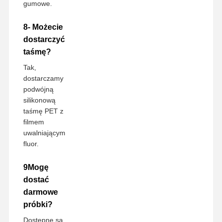
gumowe.
8- Możecie
dostarczyć
taśmę?
Tak,
dostarczamy
podwójną
silikonową
taśmę PET z
filmem
uwalniającym
fluor.
9Mogę
dostać
darmowe
próbki?
Dostępne są