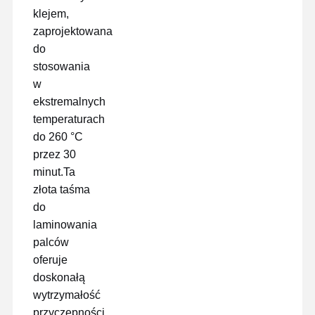
klejem,
zaprojektowana
do
stosowania
w
ekstremalnych
temperaturach
do 260 °C
przez 30
minut.Ta
złota taśma
do
laminowania
palców
oferuje
Dom
Produkty
Pokaz VR
O Nas
doskonałą
wytrzymałość
przyczepności