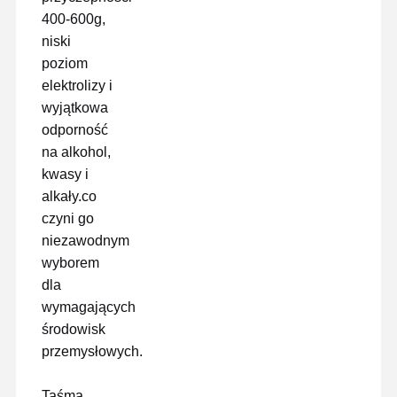
400-600g,
niski
Wycieczka
Kontrola
Skontaktuj
Rozmawiaj
poziom
Po Fabryce
Jakości
Się Z Nami
Teraz
elektrolizy i
wyjątkowa
Taśma PET
odporność
Taśma Kapton
na alkohol,
kwasy i
Taśma dwustronna
alkały.co
czyni go
Taśma maskująca
niezawodnym
wyborem
Folia PET
dla
Taśma PTFE
wymagających
środowisk
Taśma PI
przemysłowych.
Folia PI
Taśma