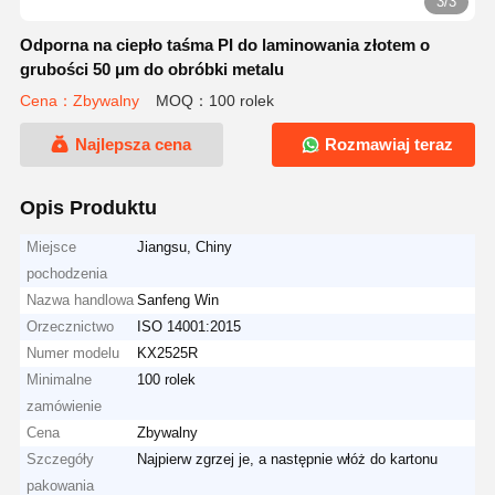
3/3
Odporna na ciepło taśma PI do laminowania złotem o
grubości 50 μm do obróbki metalu
Cena：Zbywalny
MOQ：100 rolek
Najlepsza cena
Rozmawiaj teraz
Opis Produktu
Miejsce
Jiangsu, Chiny
pochodzenia
Nazwa handlowa
Sanfeng Win
Orzecznictwo
ISO 14001:2015
Numer modelu
KX2525R
Minimalne
100 rolek
zamówienie
Cena
Zbywalny
Szczegóły
Najpierw zgrzej je, a następnie włóż do kartonu
pakowania