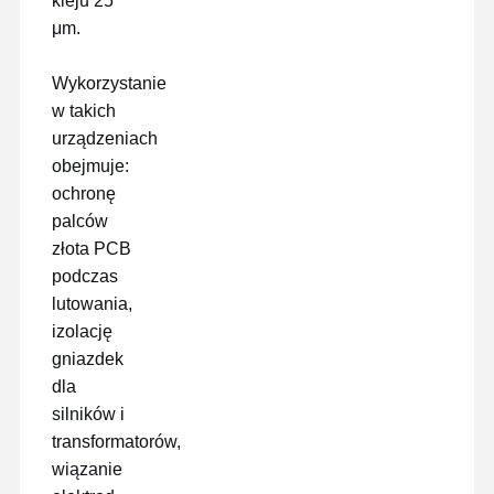
kleju 25
μm.
Wykorzystanie
w takich
urządzeniach
obejmuje:
ochronę
palców
złota PCB
podczas
lutowania,
izolację
gniazdek
dla
silników i
transformatorów,
wiązanie