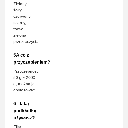
Zielony,
żółty,
czerwony,
czarny,
trawa
zielona,
przezroczysta.
5A co z
przyczepieniem?
Przyczepność:
50 g ≈ 2000
g, można ją
dostosować.
6- Jaką
podkładkę
używasz?
Film