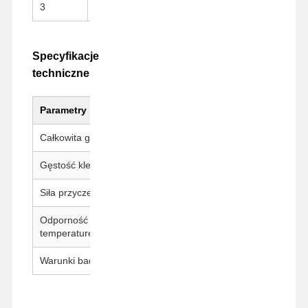
3
Wypuszczalnik
PET Film uwalniający
Specyfikacje
techniczne
Parametry
Wartość
Całkowita grubość
50 ± 5 μm
Gęstość kleju
25 ± 5 μm
Siła przyczepności
400 g-600 g/25 mm
Odporność na
260°C / 30 min
temperaturę
Warunki badania
23±1°C, 50±5% RH, 300 mm/mi