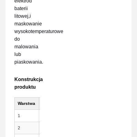
elektrod
baterii
litowej,i
maskowanie
wysokotemperaturowe
do
malowania
lub
piaskowania.
Konstrukcja
produktu
Warstwa
Materiał
Kluczowa cecha
1
PI (Kapton) Substrat
Wysoka wytrzymałoś
2
Klej silikonowy
Czyste łuszczenie, o