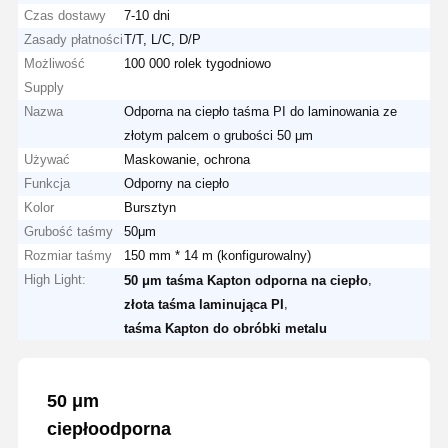
Czas dostawy
7-10 dni
Zasady płatności
T/T, L/C, D/P
Możliwość
100 000 rolek tygodniowo
Supply
Nazwa
Odporna na ciepło taśma PI do laminowania ze
złotym palcem o grubości 50 μm
Używać
Maskowanie, ochrona
Funkcja
Odporny na ciepło
Kolor
Bursztyn
Grubość taśmy
50μm
Rozmiar taśmy
150 mm * 14 m (konfigurowalny)
High Light:
,
50 μm taśma Kapton odporna na ciepło
,
złota taśma laminująca PI
taśma Kapton do obróbki metalu
50 μm
ciepłoodporna