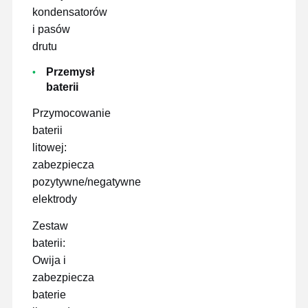
kondensatorów
i pasów
drutu
Przemysł
baterii
Przymocowanie
baterii
litowej:
zabezpiecza
pozytywne/negatywne
elektrody
Zestaw
baterii:
Owija i
zabezpiecza
baterie