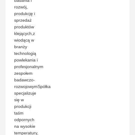
badania i
rozwój,
produkcję i
sprzedaż
produktów
klejących,z
wiodącą w
branży
technologią
powlekania i
profesjonalnym
zespołem
badawczo-
rozwojowymSpółka
specjalizuje
się w
produkcji
taśm
odpornych
na wysokie
temperatury,