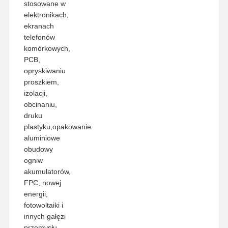
stosowane w
elektronikach,
ekranach
telefonów
komórkowych,
PCB,
opryskiwaniu
proszkiem,
izolacji,
obcinaniu,
druku
plastyku,opakowanie
aluminiowe
obudowy
ogniw
akumulatorów,
FPC, nowej
energii,
fotowoltaiki i
innych gałęzi
przemysłu.