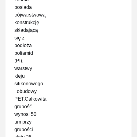
wypuścić film
posiada
trójwarstwową
Folia poliuretanowa
konstrukcję
składającą
Filmy silikonowe
się z
Folia akrylowa
podłoża
poliamid
Taśma perforowana
(PI),
warstwy
Niebieska folia ochronna
kleju
Folia grzewcza
silikonowego
i obudowy
Taśma przemysłowa
PET.Całkowita
grubość
wynosi 50
μm przy
grubości