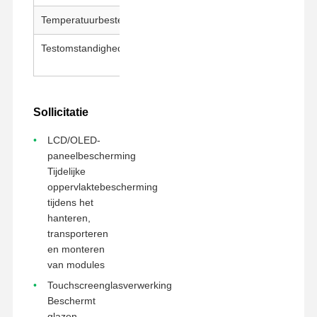
Temperatuurbestendigheid
180°C / 30 min
Testomstandigheden
23±1°C, 50±5% RH, 300
mm/min
Sollicitatie
LCD/OLED-
paneelbescherming
Tijdelijke
oppervlaktebescherming
tijdens het
hanteren,
transporteren
en monteren
van modules
Touchscreenglasverwerking
Beschermt
glazen