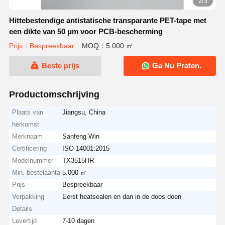
3/3
Hittebestendige antistatische transparante PET-tape met
een dikte van 50 μm voor PCB-bescherming
Prijs：Bespreekbaar
MOQ：5.000 ㎡
Beste prijs
Ga Nu Praten.
Productomschrijving
Plaats van
Jiangsu, China
herkomst
Merknaam
Sanfeng Win
Certificering
ISO 14001:2015
Modelnummer
TX3515HR
Min. bestelaantal
5.000 ㎡
Prijs
Bespreekbaar
Verpakking
Eerst heatsealen en dan in de doos doen
Details
Levertijd
7-10 dagen