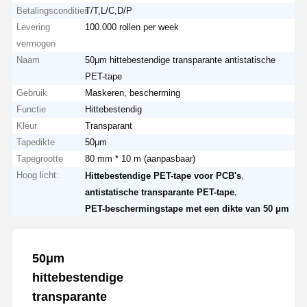
Betalingscondities
T/T,L/C,D/P
Levering
100.000 rollen per week
vermogen
Naam
50μm hittebestendige transparante antistatische
PET-tape
Gebruik
Maskeren, bescherming
Functie
Hittebestendig
Kleur
Transparant
Tapedikte
50μm
Tapegrootte
80 mm * 10 m (aanpasbaar)
Hoog licht:
,
Hittebestendige PET-tape voor PCB's
,
antistatische transparante PET-tape
PET-beschermingstape met een dikte van 50 μm
50μm
hittebestendige
transparante