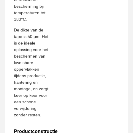
bescherming bij
temperaturen tot
Fabrieksreis
Kwaliteitscont
Contacteer
Ga Nu
180°C.
Role
Ons
Praten.
De dikte van de
tape is 50 μm. Het
huisdier tape
is de ideale
oplossing voor het
Kaptonband
beschermen van
kwetsbare
Tweezijdige Band
oppervlakken
Maskerband
tijdens productie,
hantering en
PET-folie
montage, en zorgt
keer op keer voor
PTFE-band
een schone
verwijdering
Pi-tape
zonder resten.
Pi-film
Productconstructie