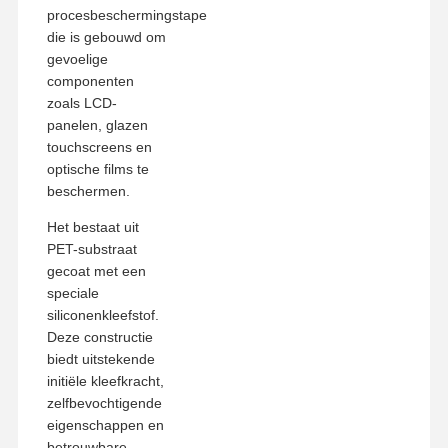
procesbeschermingstape
die is gebouwd om
gevoelige
componenten
zoals LCD-
panelen, glazen
touchscreens en
optische films te
beschermen.
Het bestaat uit
PET-substraat
gecoat met een
speciale
siliconenkleefstof.
Deze constructie
biedt uitstekende
initiële kleefkracht,
Thuis
Producten
VR-Show
Over Ons
zelfbevochtigende
eigenschappen en
betrouwbare