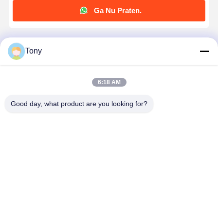
Ga Nu Praten.
Krijg De Beste Prijs Voor
Tony
Hittebestendige antistatische transparante PET-
tape met een dikte van 50 μm voor PCB-
6:18 AM
bescherming
Good day, what product are you looking for?
Doorgaan
Geadviseerde Producten