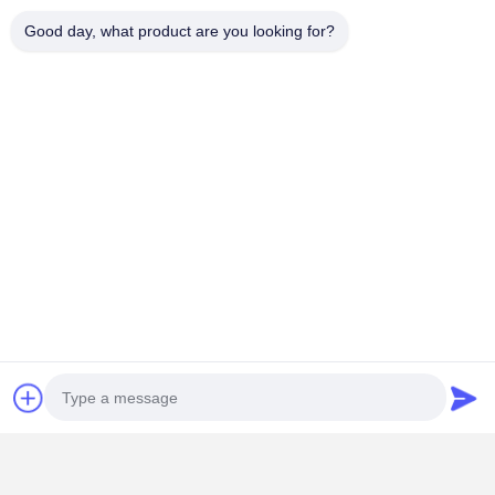
สามารถปรับแต่งได้
Good day, what product are you looking for?
4สถานการณ์การ
ใช้งานหลัก
การป้องกันกระจก
การปกปิดอุณหภูมิ
สูง การผูกซิลิโคน
5.เวลาตัวอย่าง
และการจัดส่ง?
ตัวอย่างฟรี ระยะ
เวลา 7-10 วันทํา
การ
รายละเอียดการติดต่อ