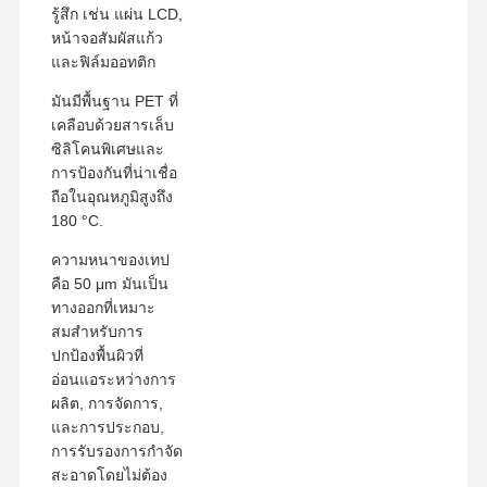
รู้สึก เช่น แผ่น LCD,
หน้าจอสัมผัสแก้ว
และฟิล์มออทติก
มันมีพื้นฐาน PET ที่
เคลือบด้วยสารเล็บ
ซิลิโคนพิเศษและ
การป้องกันที่น่าเชื่อ
ถือในอุณหภูมิสูงถึง
180 °C.
ความหนาของเทป
คือ 50 μm มันเป็น
ทางออกที่เหมาะ
สมสําหรับการ
ปกป้องพื้นผิวที่
อ่อนแอระหว่างการ
ผลิต, การจัดการ,
บ้าน
ผลิตภัณฑ์
แสดง VR
เกี่ยวกับเรา
และการประกอบ,
การรับรองการกําจัด
สะอาดโดยไม่ต้อง