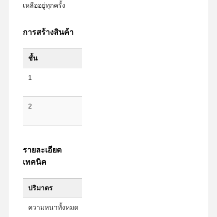
เหลืออยู่ทุกครั้ง
การสร้างสินค้า
ทัวร์โรงงาน
ควบคุม
ติดต่อเรา
จอทตอนนี้
คุณภาพ
ชั้น
วัสดุ
ลักษณะ
เทป PET
1
สารสับสราท PET
การบํา
แข็งแร
เทปแคปตัน
2
สารสับสนุนซิลิโคน
เปลือก
เทปสองหน้า
เศษเหล
เทปปิดหน้า
รายละเอียด
ฟิล์มพีอีที
เทคนิค
เทป PTFE
ปริมาตร
มูลค่า
เทป PI
ความหนาทั้งหมด
50 ± 5 μm
หนัง PI