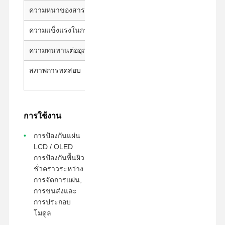
ความหนาของสารติด
15 ± 5 μm
ภาพยนตร์เปิดตัว
ความแข็งแรงในการติดต่อ
600g±200g/25mm
พียูฟิล์ม
ความทนทานต่ออุณหภูมิ
180 °C / 30 นาที
ฟิล์มซิลิโคน
สภาพการทดสอบ
23±1°C, 50±5% RH, 300
mm/min
ฟิล์มอะคริลิค
เทปเจาะ
การใช้งาน
ฟิล์มป้องกันสีฟ้า
การป้องกันแผ่น
ฟิล์มกันร้อน
LCD / OLED
การป้องกันพื้นผิว
เทปอุตสาหกรรม
ชั่วคราวระหว่าง
การจัดการแผ่น,
การขนส่งและ
การประกอบ
โมดูล