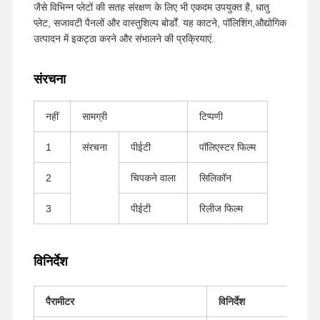
जैसे विभिन्न प्लेटों की सतह संरक्षण के लिए भी एकदम उपयुक्त है, धातु
प्लेट, सजावटी पैनलों और वास्तुशिल्प बोर्डों. यह काटने, पॉलिशिंग,औद्योगिक
उत्पादन में इकट्ठा करने और संभालने की प्रक्रियाएं.
संरचना
नहीं
सामग्री
टिप्पणी
1
संरचना
पीईटी
पॉलिएस्टर फिल्म
2
चिपकने वाला
सिलिकॉन
3
पीईटी
रिलीज फिल्म
विनिर्देश
होम
उत्पाद
वीआर दिखाएँ
हमारे बारे में
पैरामीटर
विनिर्देश