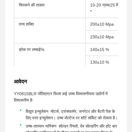
चिपकने की ताकत
10-20 ग्राम/25 मिमी ((18
*
फैक्टरी यात्रा
गुणवत्ता नियंत्रण
हमसे संपर्क करें
अभी चैट करें
तन्य शक्ति
200±10 Mpa
पीईटी टेप
230±10 Mpa
कप्तान टेप
ब्रेक पर लम्बाई%
140±15 %
दोतरफा पट्टी
130±10 %
मास्किंग टेप
तापमान प्रतिरोध
150°/30 मिनट
आवेदन
पीईटी फिल्म
YY0815BLR पॉलिएस्टर फिल्म कई उच्च विश्वसनीयता उद्योगों में
पीटीएफई टेप
विश्वसनीय हैः
पीआई टेप
विद्युत इन्सुलेशन ️ मोटर्स, ट्रांसफार्मर, जनरेटर और बैटरी पैक के
लिए परत इन्सुलेशन। उच्च वोल्टेज पर शॉर्ट सर्किट को रोकता है।
पीआई फिल्म
उच्च-तापमान मास्किंग ️ सोल्डर रिफ्लो, वेव सोल्डरिंग और हॉट बार