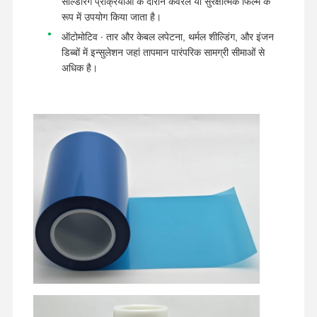
रिलीज फिल्म
सोल्डरिंग प्रक्रियाओं के दौरान कवरलै या सुरक्षात्मक फिल्म के
रूप में उपयोग किया जाता है।
पु फिल्म
ऑटोमोटिव ∙ तार और केबल लपेटना, थर्मल शील्डिंग, और इंजन
डिब्बों में इन्सुलेशन जहां तापमान पारंपरिक सामग्री सीमाओं से
सिलिकॉन फिल्म
अधिक है।
एक्रिलिक फिल्म
छिद्रित टेप
नीली सुरक्षात्मक फिल्म
ताप फिल्म
औद्योगिक टेप