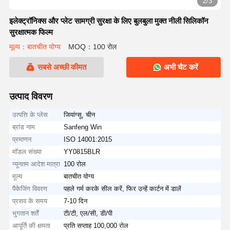
2/3
इलेक्ट्रॉनिक्स और प्लेट सामग्री सुरक्षा के लिए बुलबुला मुक्त नीली सिलिकॉन
सुरक्षात्मक फिल्म
मूल्य：बातचीत योग्य
MOQ：100 रोल
सबसे अच्छी कीमत
अभी चैट करें
उत्पाद विवरण
उत्पत्ति के प्लेस
जियांग्सू, चीन
ब्रांड नाम
Sanfeng Win
प्रमाणन
ISO 14001:2015
मॉडल संख्या
YY0815BLR
न्यूनतम आदेश मात्रा
100 रोल
मूल्य
बातचीत योग्य
पैकेजिंग विवरण
पहले गर्म करके सील करें, फिर उन्हें कार्टन में डालें
प्रसव के समय
7-10 दिन
भुगतान शर्तें
टी/टी, एल/सी, डी/पी
आपूर्ति की क्षमता
प्रति सप्ताह 100,000 रोल