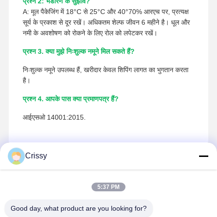
प्रश्न 2: भंडारण के सुझाव?
A: मूल पैकेजिंग में 18°C से 25°C और 40°70% आरएच पर, प्रत्यक्ष
सूर्य के प्रकाश से दूर रखें। अधिकतम शेल्फ जीवन 6 महीने है। धूल और
नमी के अवशोषण को रोकने के लिए रोल को लपेटकर रखें।
प्रश्न 3. क्या मुझे निःशुल्क नमूने मिल सकते हैं?
निःशुल्क नमूने उपलब्ध हैं, खरीदार केवल शिपिंग लागत का भुगतान करता
है।
प्रश्न 4. आपके पास क्या प्रमाणपत्र हैं?
आईएसओ 14001:2015.
Crissy
सम्पर्क करने का विवरण
5:37 PM
Miss. Matilda
नहीं.151डोंगरोंग रोड, बाचेंग टाउन, कुनशान शहर, जियांगसू प्रांत
Good day, what product are you looking for?
15506248002