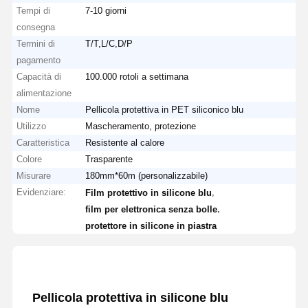
Tempi di
7-10 giorni
consegna
Termini di
T/T,L/C,D/P
pagamento
Capacità di
100.000 rotoli a settimana
alimentazione
Nome
Pellicola protettiva in PET siliconico blu
Utilizzo
Mascheramento, protezione
Caratteristica
Resistente al calore
Colore
Trasparente
Misurare
180mm*60m (personalizzabile)
Evidenziare:
,
Film protettivo in silicone blu
,
film per elettronica senza bolle
protettore in silicone in piastra
Pellicola protettiva in silicone blu