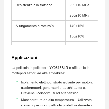
pellicola di rilascio
Resistenza alla trazione
200±10 MPa
Film dell'unità di elaborazione
230±10 MPa
Pellicola in silicone
Allungamento a rottura%
140±15%
Film acrilico
130±10%
Nastro perforato
Resistenza alla temperatura
150°/30 minuti
Pellicola protettiva blu
Applicazioni
Film di riscaldamento
La pellicola in poliestere YY0815BLR è affidabile in
molteplici settori ad alta affidabilità:
Nastro industriale
Isolamento elettrico: strato isolante per motori,
trasformatori, generatori e pacchi batteria.
Previene i cortocircuiti ad alte tensioni.
Mascheratura ad alta temperatura – Utilizzata
come copertura o pellicola protettiva durante i