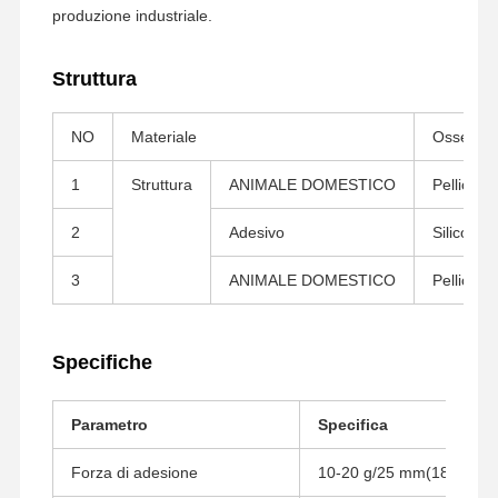
produzione industriale.
Fatory Tour
Controllo Di
Contattaci
Chatta Ora
Struttura
Qualità
NO
Materiale
Osservaz
nastro per animali domestici
1
Struttura
ANIMALE DOMESTICO
Pellicola 
Nastro del Kapton
2
Adesivo
Silicone
Doppio nastro parteggiato
3
ANIMALE DOMESTICO
Pellicola 
Nastro mascherante
Pellicola in PET
Specifiche
Nastro di PTFE
Nastro per il PI
Parametro
Specifica
Film di pi
Forza di adesione
10-20 g/25 mm(1800)*