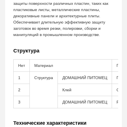
защиты поверхности различных пластин, таких как
пластиковые листы, металлические пластины,
декоративные панели и архитектурные плиты.
Наша
Контроль
Контактные
Чат Сейчас
Обеспечивает длительную эффективную защиту
Фабрика
Качества
Данные
заготовок во время резки, полировки, сборки и
манипуляций в промышленном производстве.
лента для домашних животных
Структура
Лента кэптона
Двойная, который встали на сторону лента
Нет
Материал
Прим
Маскировочная лента
1
Структура
ДОМАШНИЙ ПИТОМЕЦ
Поли
ПЭТ пленка
2
Клей
Сили
Лента из ПТФЕ
3
ДОМАШНИЙ ПИТОМЕЦ
Рели
Лента ПИ
Технические характеристики
Фильм PI