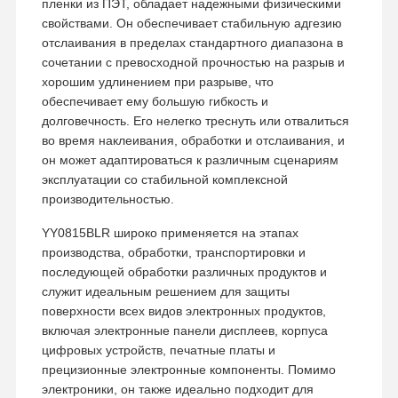
пленки из ПЭТ, обладает надежными физическими
свойствами. Он обеспечивает стабильную адгезию
отслаивания в пределах стандартного диапазона в
сочетании с превосходной прочностью на разрыв и
хорошим удлинением при разрыве, что
обеспечивает ему большую гибкость и
долговечность. Его нелегко треснуть или отвалиться
во время наклеивания, обработки и отслаивания, и
он может адаптироваться к различным сценариям
эксплуатации со стабильной комплексной
производительностью.
YY0815BLR широко применяется на этапах
производства, обработки, транспортировки и
последующей обработки различных продуктов и
служит идеальным решением для защиты
поверхности всех видов электронных продуктов,
включая электронные панели дисплеев, корпуса
Главная
Продукция
VR - Шоу
О Компании
цифровых устройств, печатные платы и
Страница
прецизионные электронные компоненты. Помимо
электроники, он также идеально подходит для