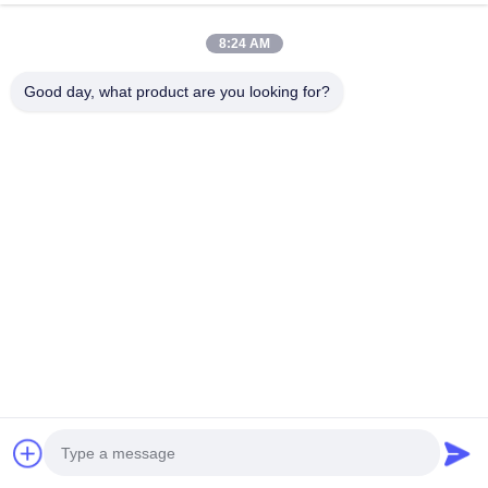
8:24 AM
Контактная Информация
Good day, what product are you looking for?
Miss. Matilda
№ 151, улица Дунжун, город Бачэн, город Куньшань,
провинция Цзянсу
15506248002
чат сейчас
Получить Лучшую Цену Для
Безпузырьковая синяя силиконовая
защитная пленка для защиты электроники и
пластин