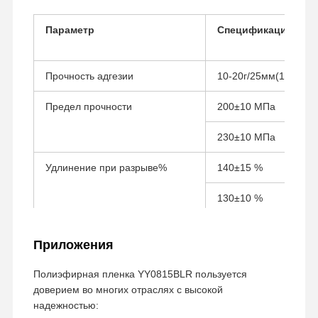
фильмы для выпуска
Параметр
Спецификация
Фильм PU
Прочность адгезии
10-20г/25мм(1800)*
Силиконовая пленка
Предел прочности
200±10 МПа
Акриловый фильм
230±10 МПа
Перфорированная лента
Удлинение при разрыве%
140±15 %
Синяя защитная пленка
130±10 %
нагревая фильм
Температурная устойчивость
150°/30 минут
Промышленная лента
Приложения
Полиэфирная пленка YY0815BLR пользуется
доверием во многих отраслях с высокой
надежностью: