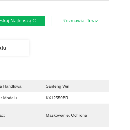
skaj Najlepszą Cenę
Rozmawiaj Teraz
ktu
a Handlowa
Sanfeng Win
r Modelu
KX12550BR
ać:
Maskowanie, Ochrona