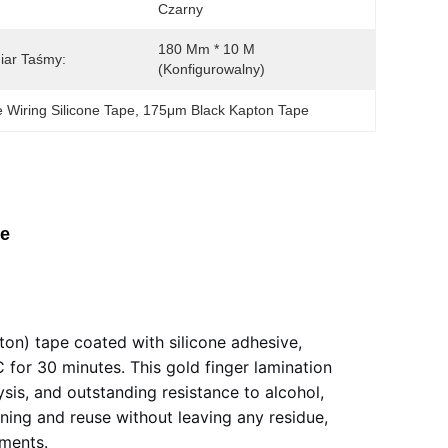
:
Czarny
180 Mm * 10 M 
iar Taśmy:
(konfigurowalny)
 Wiring Silicone Tape
, 
175μm Black Kapton Tape
pe
on) tape coated with silicone adhesive,
for 30 minutes. This gold finger lamination
ysis, and outstanding resistance to alcohol,
ioning and reuse without leaving any residue,
nments.