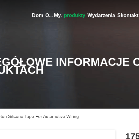
Dom
O... My.
produkty
Wydarzenia
Skontaktu
EGÓŁOWE INFORMACJE 
UKTACH
on Silicone Tape For Automotive Wiring
17