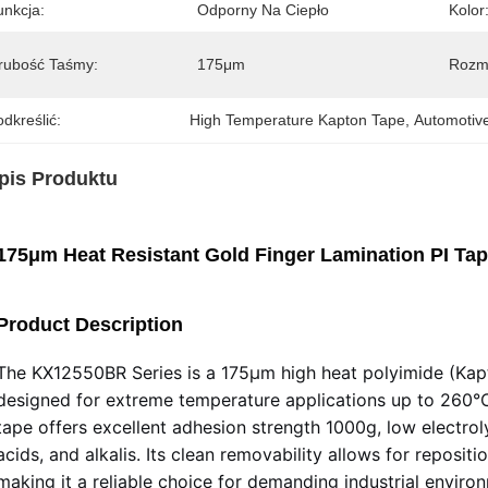
unkcja:
Odporny Na Ciepło
Kolor
rubość Taśmy:
175μm
Rozm
dkreślić:
High Temperature Kapton Tape
, 
Automotive
pis Produktu
175μm Heat Resistant Gold Finger Lamination PI Ta
Product Description
The KX12550BR Series is a 175μm high heat polyimide (Kapt
designed for extreme temperature applications up to 260°C 
tape offers excellent adhesion strength 1000g, low electrol
acids, and alkalis. Its clean removability allows for reposit
making it a reliable choice for demanding industrial enviro