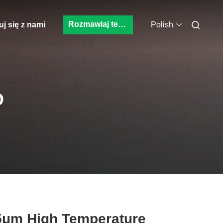
Rozmawiaj teraz
j się z nami
Polish
O
5μm High Temperature