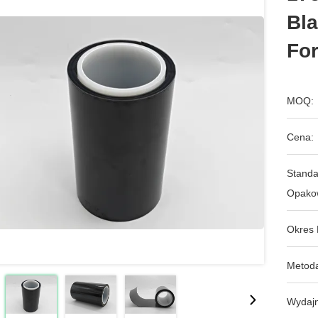
Bla
For
MOQ:
Cena:
Stand
Opako
Okres 
Metoda
Wydajn