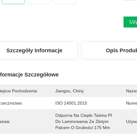
Uzy
Szczegóły Informacje
Opis Produ
nformacje Szczegółowe
iejsce Pochodzenia
Jiangsu, Chiny
Nazw
rzecznictwo
ISO 14001:2015
Nume
Odporna Na Ciepło Taśma PI 
azwa:
Do Laminowania Ze Złotym 
Używ
Palcem O Grubości 175 Μm