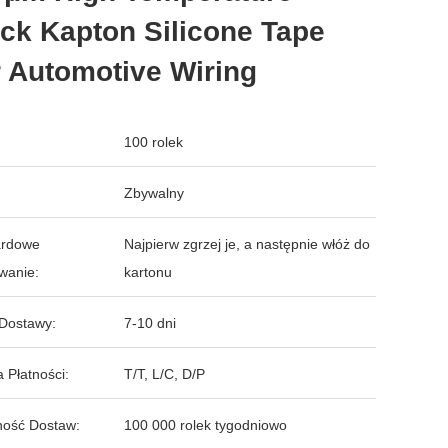
ck Kapton Silicone Tape
 Automotive Wiring
100 rolek
Zbywalny
ardowe
Najpierw zgrzej je, a następnie włóż do
wanie:
kartonu
Dostawy:
7-10 dni
 Płatności:
T/T, L/C, D/P
ość Dostaw:
100 000 rolek tygodniowo