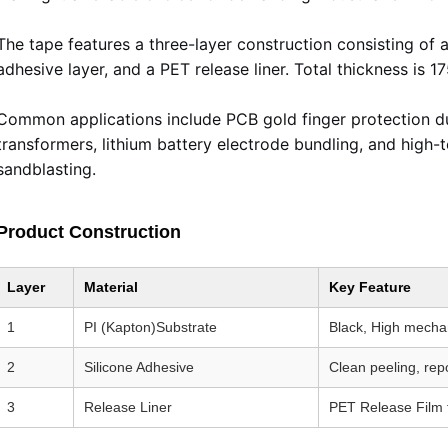
The tape features a three-layer construction consisting of a 
adhesive layer, and a PET release liner. Total thickness is
Common applications include PCB gold finger protection dur
transformers, lithium battery electrode bundling, and high-
sandblasting.
Product Construction
Layer
Material
Key Feature
1
PI (Kapton)Substrate
Black, High mechan
2
Silicone Adhesive
Clean peeling, rep
3
Release Liner
PET Release Film f