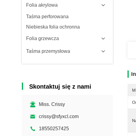
Folia akrylowa
Taśma perforowana
Niebieska folia ochronna
Folia grzewcza
Taśma przemysłowa
I
Skontaktuj się z nami
M
O
Miss. Crissy
crissy@sfyxcl.com
N
18550257425