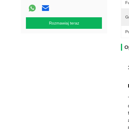
F
G
Rozmawiaj teraz
Po
O