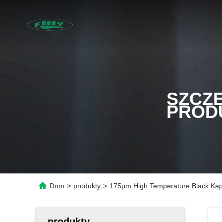
SZCZ
PROD
Dom
>
produkty
>
175μm High Temperature Black Kapt
produkty