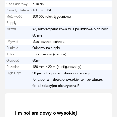
Czas dostawy
7-10 dni
Zasady płatności
T/T, L/C, D/P
Możliwość
100 000 rolek tygodniowo
Supply
Nazwa
Wysokotemperaturowa folia poliimidowa o grubości
50 μm
Używać
Maskowanie, ochrona
Funkcja
Odporny na ciepło
Kolor
Bursztynowy (ciemny)
Grubość
50μm
Rozmiar
180 mm * 20 m (konfigurowalny)
High Light:
,
50 μm folia poliamidowa do izolacji
,
folia poliamidowa o wysokiej temperaturze
folia izolacyjna elektryczna PI
Film poliamidowy o wysokiej