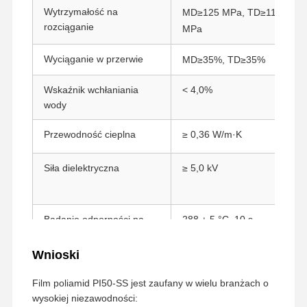
Wytrzymałość na
MD≥125 MPa, TD≥110
rozciąganie
MPa
Wycieczka
Kontrola
Skontaktuj
Rozmawiaj
Po Fabryce
Jakości
Się Z Nami
Teraz
Wyciąganie w przerwie
MD≥35%, TD≥35%
Taśma PET
Wskaźnik wchłaniania
< 4,0%
wody
Taśma Kapton
Przewodność cieplna
≥ 0,36 W/m·K
Taśma dwustronna
Siła dielektryczna
≥ 5,0 kV
Taśma maskująca
Folia PET
Badanie odporności na
288 ± 5 °C, 10 s,
Taśma PTFE
temperaturę
kwalifikowany
Wnioski
Taśma PI
Film poliamid PI50-SS jest zaufany w wielu branżach o
Folia PI
wysokiej niezawodności: