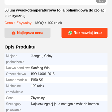
2/3
50 μm wysokotemperaturowa folia poliamidowa do izolacji
elektrycznej
Cena：Zbywalny
MOQ：100 rolek
Najlepsza cena
Rozmawiaj teraz
Opis Produktu
Miejsce
Jiangsu, Chiny
pochodzenia
Nazwa handlowa
Sanfeng Win
Orzecznictwo
ISO 14001:2015
Numer modelu
PI50-SS
Minimalne
100 rolek
zamówienie
Cena
Zbywalny
Szczegóły
Najpierw zgrzej je, a następnie włóż do kartonu
pakowania