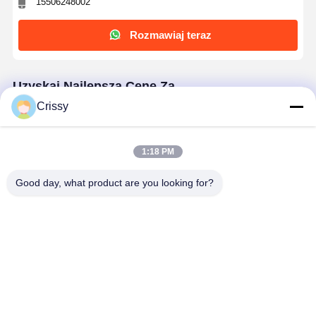
15506248002
Rozmawiaj teraz
Uzyskaj Najlepszą Cenę Za
Crissy
50 μm wysokotemperaturowa folia poliamidowa
do izolacji elektrycznej
1:18 PM
Good day, what product are you looking for?
Kontyntynuj
Polecane Produkty