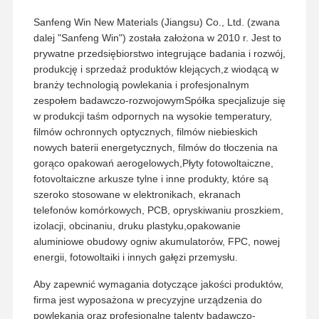
Sanfeng Win New Materials (Jiangsu) Co., Ltd. (zwana
dalej "Sanfeng Win") została założona w 2010 r. Jest to
prywatne przedsiębiorstwo integrujące badania i rozwój,
produkcję i sprzedaż produktów klejących,z wiodącą w
branży technologią powlekania i profesjonalnym
zespołem badawczo-rozwojowymSpółka specjalizuje się
w produkcji taśm odpornych na wysokie temperatury,
filmów ochronnych optycznych, filmów niebieskich
nowych baterii energetycznych, filmów do tłoczenia na
gorąco opakowań aerogelowych,Płyty fotowoltaiczne,
fotovoltaiczne arkusze tylne i inne produkty, które są
szeroko stosowane w elektronikach, ekranach
telefonów komórkowych, PCB, opryskiwaniu proszkiem,
izolacji, obcinaniu, druku plastyku,opakowanie
aluminiowe obudowy ogniw akumulatorów, FPC, nowej
energii, fotowoltaiki i innych gałęzi przemysłu.
Aby zapewnić wymagania dotyczące jakości produktów,
firma jest wyposażona w precyzyjne urządzenia do
powlekania oraz profesjonalne talenty badawczo-