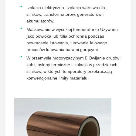
wypuścić film
Izolacja elektryczna ️ Izolacja warstwa dla
silników, transformatorów, generatorów i
Folia poliuretanowa
akumulatorów.
Maskowanie w wysokiej temperaturze Używane
Filmy silikonowe
jako powłoka lub folia ochronna podczas
powracania lutowania, lutowania falowego i
Folia akrylowa
procesów lutowania barami gorącymi.
Taśma perforowana
W przemyśle motoryzacyjnym  Owijanie drutów i
kabli, osłony termiczne i izolacja w przedziałach
Niebieska folia ochronna
silników, w których temperatury przekraczają
konwencjonalne limity materiału.
Folia grzewcza
Taśma przemysłowa