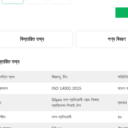
বিস্তারিত তথ্য
পণ্য বিবরণ
স্তারিত তথ্য
পত্তি স্থল
জিয়াংসু, চীন
পরিচিতি
্ষ্যদান
ISO 14001:2015
মডেল নম
50μm তাপ প্রতিরোধী গোল্ড ফিঙ্গার 
ম:
ব্যবহার
ল্যামিনেশন পিআই টেপ
িষ্ট্য:
তাপ-প্রতিরোধী
রঙ: