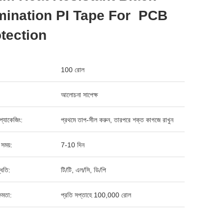
mination PI Tape For PCB
tection
100 রোল
আলোচনা সাপেক্ষ
্ড প্যাকেজিং:
প্রথমে তাপ-সীল করুন, তারপরে শক্ত কাগজে রাখুন
 সময়:
7-10 দিন
্ধতি:
টি/টি, এল/সি, ডি/পি
ষমতা:
প্রতি সপ্তাহে 100,000 রোল