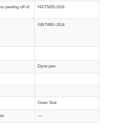
no peeling off of
HG/T5055-2016
GB/T4851-2014
Dyne pen
Oven Test
in
—