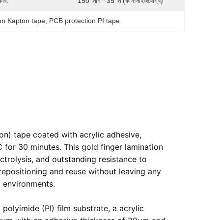
ার:
150 মিমি * 35 মি (কাস্টমাইজযোগ্য)
ion Kapton tape
, 
PCB protection PI tape
e
n) tape coated with acrylic adhesive,
for 30 minutes. This gold finger lamination
ctrolysis, and outstanding resistance to
r repositioning and reuse without leaving any
l environments.
polyimide (PI) film substrate, a acrylic