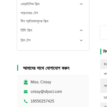
এক্রাইলিক ফিল্ম
পারফোরড টেপ
নীল প্রতিরক্ষামূলক ফিল্ম
হিটিং ফিল্ম
শিল্প টেপ
বি
উৎ
আমাদের সাথে যোগাযোগ করুন
সাক
Miss. Crissy
না
crissy@sfyxcl.com
বৈশ
18550257425