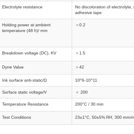
Electrolyte resistance
No discoloration of electrolyte, 
adhesive tape
Holding power at ambient
＜0.2
temperature (48 h)/ mm
Breakdown voltage (DC), KV
＞1.5
Dyne Value
＞42
Ink surface anti-static/Ω
10^6-10^11
Surface static voltage/V
＜ 200
Temperature Resistance
200°C / 30 min
Test Conditions
23±1°C, 50±5% RH, 300 mm/m