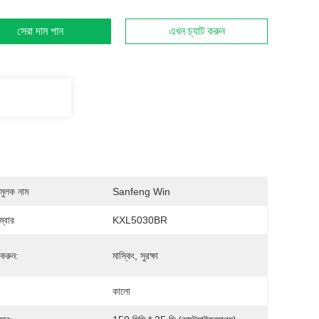
সেরা দাম পান
এখন চ্যাট করুন
মুলক নাম
Sanfeng Win
্বার
KXL5030BR
 করুন:
মাস্কিং, সুরক্ষা
কালো