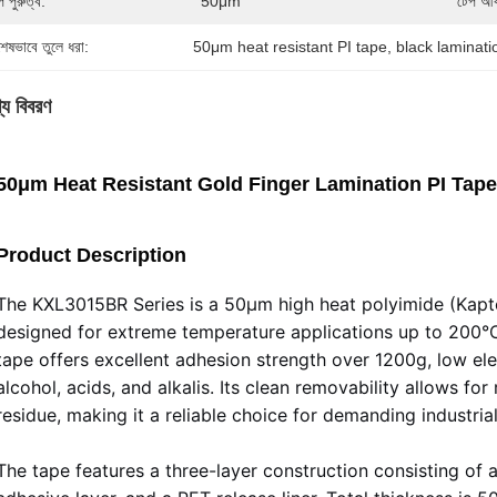
প পুরুত্ব:
50μm
টেপ আক
শেষভাবে তুলে ধরা:
50μm heat resistant PI tape
, 
black laminat
্য বিবরণ
50μm Heat Resistant Gold Finger Lamination PI Tap
Product Description
The KXL3015BR Series is a 50μm high heat polyimide (Kapto
designed for extreme temperature applications up to 200°C 
tape offers excellent adhesion strength over 1200g, low ele
alcohol, acids, and alkalis. Its clean removability allows fo
residue, making it a reliable choice for demanding industria
The tape features a three-layer construction consisting of a 