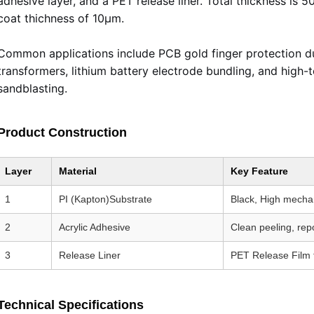
adhesive layer, and a PET release liner. Total thickness is
coat thichness of 10
μ
m.
Common applications include PCB gold finger protection dur
transformers, lithium battery electrode bundling, and high-
sandblasting.
Product Construction
Layer
Material
Key Feature
1
PI (Kapton)Substrate
Black, High mechan
2
Acrylic Adhesive
Clean peeling, rep
3
Release Liner
PET Release Film f
Technical Specifications