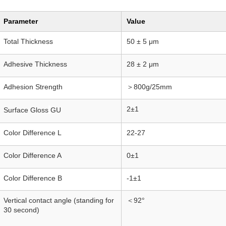
Parameter
Value
Total Thickness
50 ± 5 μm
Adhesive Thickness
28 ± 2 μm
Adhesion Strength
＞800g/25mm
2±1
Surface Gloss
GU
Color Difference
L
22-27
Color Difference A
0±1
Color Difference B
-1±1
Vertical contact angle (standing for
＜92°
30 second)