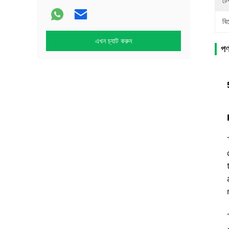
টে
বি
এখন চ্যাট করুন
পণ