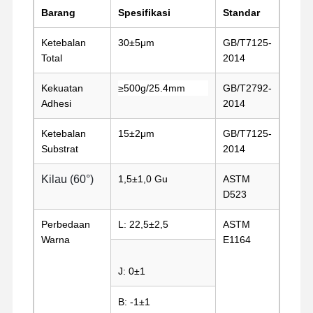
rilis film
5
Film rilis
85μm
Barang
Spesifikasi
Standar
jaringan
Film PU
Ketebalan
30±5μm
GB/T7125-
Total
2014
Film silikon
Kekuatan
≥500g/25.4mm
GB/T2792-
Film akrilik
Adhesi
2014
Pita berlubang
Ketebalan
15±2μm
GB/T7125-
Substrat
2014
Film Pelindung Biru
Kilau (60°)
1,5±1,0 Gu
ASTM
Film Pemanas
D523
Pita Industri
Perbedaan
L: 22,5±2,5
ASTM
Warna
E1164
J: 0±1
B: -1±1