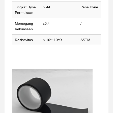
Tingkat Dyne
＞44
Pena Dyne
Permukaan
Memegang
≤0,4
/
Kekuasaan
Resistivitas
＞10⁵~10⁸Ω
ASTM
Permukaan
D257