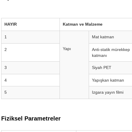
HAYIR
Katman ve Malzeme
1
Mat katman
Yapı
2
Anti-statik mürekkep
katmanı
3
Siyah PET
4
Yapışkan katman
5
Izgara yayın filmi
Fiziksel Parametreler