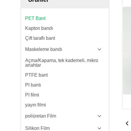
PET Bant
Kapton bandı
Çift taraflı bant
Maskeleme bandı
Açma/Kapama, tek kademeli, mikro
anahtar
PTFE bant
PI bantı
PI filmi
yayın filmi
poliüretan Film
Silikon Film