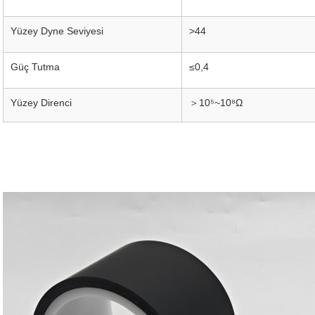
Yüzey Dyne Seviyesi
>44
Güç Tutma
≤0,4
Yüzey Direnci
＞10⁵~10⁸Ω