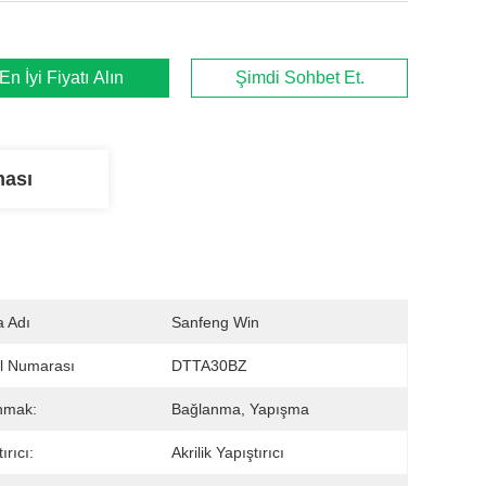
En İyi Fiyatı Alın
Şimdi Sohbet Et.
ması
 Adı
Sanfeng Win
l Numarası
DTTA30BZ
nmak:
Bağlanma, Yapışma
ırıcı:
Akrilik Yapıştırıcı