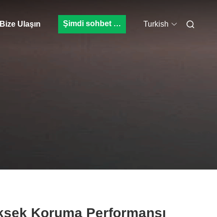
Şimdi sohbet et.
Bize Ulaşın
Turkish
ksek Koruma Performansı