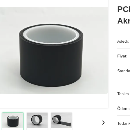
PCB
Akr
Adedi:
Fiyat:
Standa
Teslim 
Ödeme
Tedarik