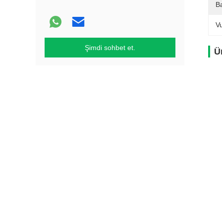
Ba
V
Şimdi sohbet et.
Ü