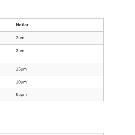
Notlar
2μm
3μm
15μm
10μm
85μm