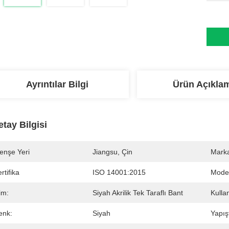
Ayrıntılar Bilgi
Ürün Açıkla
etay Bilgisi
enşe Yeri
Jiangsu, Çin
Marka
rtifika
ISO 14001:2015
Mode
im:
Siyah Akrilik Tek Taraflı Bant
Kulla
enk:
Siyah
Yapışt