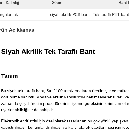
nt Kalınlığı:
30um
Bant 
urgulamak:
siyah akrilik PCB bantı
, 
Tek taraflı PET ban
rün Açıklaması
Siyah Akrilik Tek Taraflı Bant
Tanım
Bu siyah tek taraflı bant, Sınıf 100 temiz odalarda üretilmiştir ve mü
görünüme sahiptir. Modifiye akrilik yapıştırıcıyı benimseyerek tutarlı 
zamanda çeşitli üretim prosedürlerinin işleme gereksinimlerini tam ola
uyarlanabilirliğine de sahiptir.
Elektronik endüstrisi için özel olarak tasarlanan bu çok yönlü yapışkan
yapıştırılması, konumlandırılması ve kalıcı olarak sabitlenmesi için i