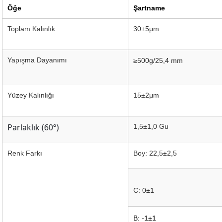
Öğe
Şartname
Toplam Kalınlık
30±5μm
Yapışma Dayanımı
≥500g/25,4 mm
Yüzey Kalınlığı
15±2μm
Parlaklık (60°)
1,5±1,0 Gu
Renk Farkı
Boy: 22,5±2,5
C: 0±1
B: -1±1