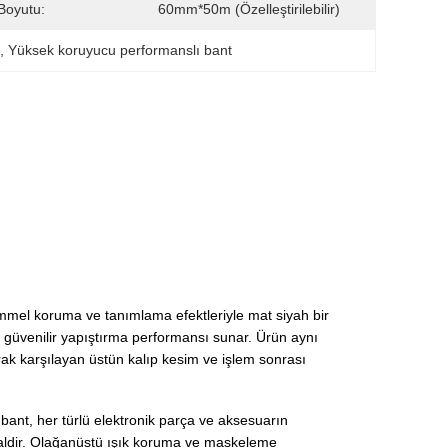
Boyutu:
60mm*50m (Özelleştirilebilir)
t
, 
Yüksek koruyucu performanslı bant
kemmel koruma ve tanımlama efektleriyle mat siyah bir
ve güvenilir yapıştırma performansı sunar. Ürün aynı
rak karşılayan üstün kalıp kesim ve işlem sonrası
 bant, her türlü elektronik parça ve aksesuarın
dealdir. Olağanüstü ışık koruma ve maskeleme