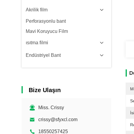
Akrilik film
Perforasyonlu bant
Mavi Koruyucu Film
ısıtma filmi
Endüstriyel Bant
D
M
Bize Ulaşın
Se
Miss. Crissy
İs
crissy@sfyxcl.com
R
18550257425