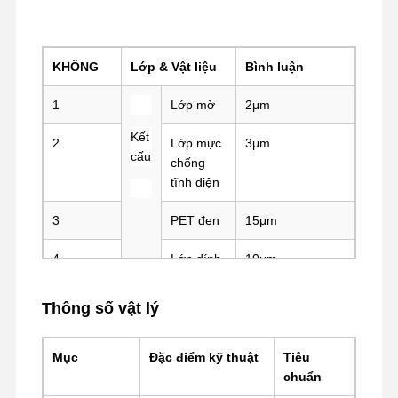
Tham Quan
Kiểm Soát
Liên Hệ
Chat Ngay
KHÔNG
Lớp & Vật liệu
Bình luận
Nhà Máy
Chất Lượng
Chúng Tôi
Bây Giờ
1
Lớp mờ
2μm
Băng PET
Kết
2
Lớp mực
3μm
cấu
chống
Băng kapton
tĩnh điện
Băng keo hai mặt
3
PET đen
15μm
Vải nắp
4
Lớp dính
10μm
màng PET
5
Phim
85μm
Thông số vật lý
băng PTFE
phát
hành lưới
Vải PI
Mục
Đặc điểm kỹ thuật
Tiêu
chuẩn
Bộ phim PI