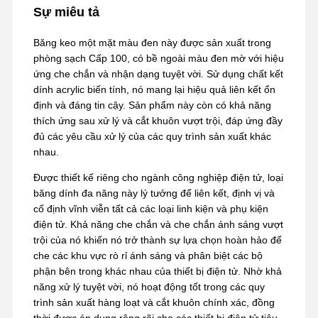
Sự miêu tả
Băng keo một mặt màu đen này được sản xuất trong
phòng sạch Cấp 100, có bề ngoài màu đen mờ với hiệu
ứng che chắn và nhận dạng tuyệt vời. Sử dụng chất kết
dính acrylic biến tính, nó mang lại hiệu quả liên kết ổn
định và đáng tin cậy. Sản phẩm này còn có khả năng
thích ứng sau xử lý và cắt khuôn vượt trội, đáp ứng đầy
đủ các yêu cầu xử lý của các quy trình sản xuất khác
nhau.
Được thiết kế riêng cho ngành công nghiệp điện tử, loại
băng dính đa năng này lý tưởng để liên kết, định vị và
cố định vĩnh viễn tất cả các loại linh kiện và phụ kiện
điện tử. Khả năng che chắn và che chắn ánh sáng vượt
trội của nó khiến nó trở thành sự lựa chọn hoàn hảo để
che các khu vực rò rỉ ánh sáng và phân biệt các bộ
phận bên trong khác nhau của thiết bị điện tử. Nhờ khả
năng xử lý tuyệt vời, nó hoạt động tốt trong các quy
trình sản xuất hàng loạt và cắt khuôn chính xác, đồng
thời được áp dụng rộng rãi cho các thiết bị điện tử tiêu