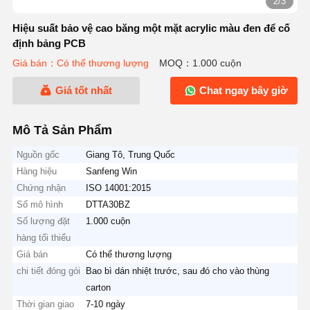
2/3
Hiệu suất bảo vệ cao băng một mặt acrylic màu đen để cố
định bảng PCB
Giá bán：Có thể thương lượng
MOQ：1.000 cuộn
Giá tốt nhất
Chat ngay bây giờ
Mô Tả Sản Phẩm
Nguồn gốc
Giang Tô, Trung Quốc
Hàng hiệu
Sanfeng Win
Chứng nhận
ISO 14001:2015
Số mô hình
DTTA30BZ
Số lượng đặt
1.000 cuộn
hàng tối thiểu
Giá bán
Có thể thương lượng
chi tiết đóng gói
Bao bì dán nhiệt trước, sau đó cho vào thùng
carton
Thời gian giao
7-10 ngày