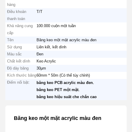
hàng
Điều khoản
T/T
thanh toán
Khả năng cung
100.000 cuộn một tuần
cấp
Tên
Băng keo một mặt acrylic màu đen
Sử dụng
Liên kết, kết dính
Màu sắc
Đen
Chất kết dính
Keo Acrylic
Độ dày băng
30μm
Kích thước băng
60mm * 50m (Có thể tùy chỉnh)
Điểm nổi bật:
,
băng keo PCB acrylic màu đen
,
băng keo PET một mặt
băng keo hiệu suất che chắn cao
Băng keo một mặt acrylic màu đen