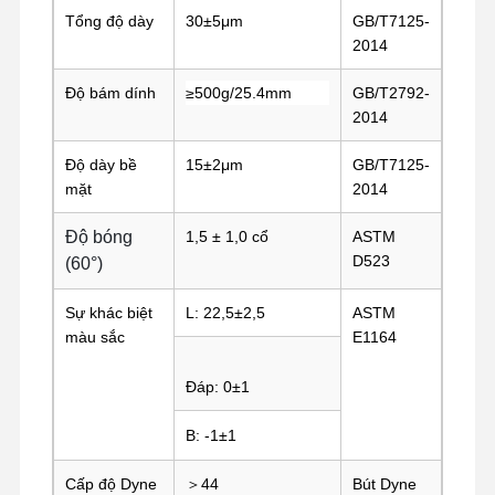
Tổng độ dày
30±5μm
GB/T7125-
ra mắt phim
2014
Phim PU
Độ bám dính
≥500g/25.4mm
GB/T2792-
2014
Phim silicon
Độ dày bề
15±2μm
GB/T7125-
phim acrylic
mặt
2014
Vải đục lỗ
Độ bóng
1,5 ± 1,0 cổ
ASTM
D523
(60°)
Phim bảo vệ màu xanh
Sự khác biệt
L: 22,5±2,5
ASTM
Phim sưởi ấm
màu sắc
E1164
Dây băng công nghiệp
Đáp: 0±1
B: -1±1
Cấp độ Dyne
＞44
Bút Dyne