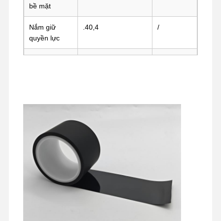
bề mặt
Nắm giữ
.40,4
/
quyền lực
Điện trở suất
＞10⁵~10⁸ Ω
ASTM
bề mặt
D257