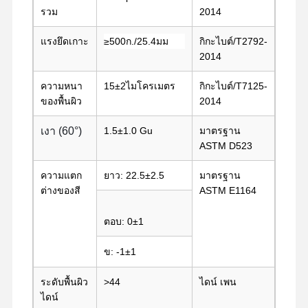
รวม
2014
ภาพยนตร์เปิดตัว
แรงยึดเกาะ
≥500ก./25.4มม
กิกะไบต์/T2792-
พียูฟิล์ม
2014
ฟิล์มซิลิโคน
ความหนา
15±2ไมโครเมตร
กิกะไบต์/T7125-
ของพื้นผิว
2014
ฟิล์มอะคริลิค
เงา (60°)
1.5±1.0 Gu
มาตรฐาน
เทปเจาะ
ASTM D523
ฟิล์มป้องกันสีฟ้า
ความแตก
ยาว: 22.5±2.5
มาตรฐาน
ต่างของสี
ASTM E1164
ฟิล์มกันร้อน
ตอบ: 0±1
เทปอุตสาหกรรม
ข: -1±1
ระดับพื้นผิว
>44
ไดน์ เพน
ไดน์