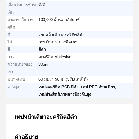
เงื่อนไขการชำระ
ที/ที
เงิน
สามารถในการ
100,000 ม้วนต่อสัปดาห์
ผลิต
ชื่อ
เทปหน้าเดียวอะครีลิคสีดำ
ใช้
การยึดเกาะการยึดเกาะ
สี
สีดำ
กาว
อะครีลิค Ahdesive
ความหนาของ
30μm
เทป
ขนาดเทป
60 มม. * 50 ม. (ปรับแต่งได้)
แสงสูง:
,
,
เทปอะคริลิค PCB สีดำ
เทป PET ด้านเดียว
เทปประสิทธิภาพการป้องกันสูง
เทปหน้าเดียวอะครีลิคสีดำ
คำอธิบาย