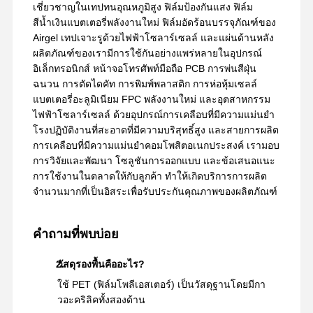
เชี่ยวชาญในเทปทนอุณหภูมิสูง ฟิล์มป้องกันแสง ฟิล์ม
สีน้ำเงินแบตเตอรี่พลังงานใหม่ ฟิล์มอัดร้อนบรรจุภัณฑ์ของ
Airgel เทปเจาะรูด้วยไฟฟ้าโซลาร์เซลล์ และแผ่นด้านหลัง
ผลิตภัณฑ์ของเรามีการใช้กันอย่างแพร่หลายในอุปกรณ์
อิเล็กทรอนิกส์ หน้าจอโทรศัพท์มือถือ PCB การพ่นสีฝุ่น
ฉนวน การตัดไดคัท การพิมพ์พลาสติก การห่อหุ้มเซลล์
แบตเตอรี่อะลูมิเนียม FPC พลังงานใหม่ และอุตสาหกรรม
ไฟฟ้าโซลาร์เซลล์ ด้วยอุปกรณ์การเคลือบที่มีความแม่นยำ
โรงปฏิบัติงานที่สะอาดที่มีความบริสุทธิ์สูง และสายการผลิต
การเคลือบที่มีความแม่นยำคอมโพสิตอเนกประสงค์ เรามอบ
การวิจัยและพัฒนา โซลูชันการออกแบบ และข้อเสนอแนะ
การใช้งานในตลาดให้กับลูกค้า ทำให้เกิดบริการการผลิต
จำนวนมากที่เป็นอิสระเพื่อรับประกันคุณภาพของผลิตภัณฑ์
คำถามที่พบบ่อย
วัสดุรองพื้นคืออะไร?
ใช้ PET (ฟิล์มโพลีเอสเตอร์) เป็นวัสดุฐานโดยมีกา
วอะคริลิคทั้งสองด้าน