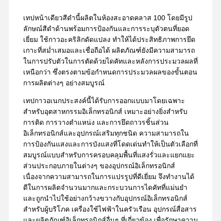
เทปหน้าเดียวสีดำนี้ผลิตในห้องสะอาดคลาส 100 โดยมีรูป
ลักษณ์สีดำด้านพร้อมการป้องกันและการระบุตัวตนที่ยอด
เยี่ยม ใช้กาวอะคริลิกดัดแปลง ทำให้ได้ประสิทธิภาพการยึด
เกาะที่สม่ำเสมอและเชื่อถือได้ ผลิตภัณฑ์ยังมีความสามารถ
ในการปรับตัวในการตัดด้วยไดคัทและหลังการประมวลผลที่
เหนือกว่า ซึ่งตรงตามข้อกำหนดการประมวลผลของขั้นตอน
การผลิตต่างๆ อย่างสมบูรณ์
เทปกาวอเนกประสงค์นี้ได้รับการออกแบบมาโดยเฉพาะ
สำหรับอุตสาหกรรมอิเล็กทรอนิกส์ เหมาะอย่างยิ่งสำหรับ
การติด การวางตำแหน่ง และการยึดถาวรชิ้นส่วน
อิเล็กทรอนิกส์และอุปกรณ์เสริมทุกชนิด ความสามารถใน
การป้องกันแสงและการบังแสงที่โดดเด่นทำให้เป็นตัวเลือกที่
สมบูรณ์แบบสำหรับการครอบคลุมพื้นที่แสงรั่วและแยกแยะ
ส่วนประกอบภายในต่างๆ ของอุปกรณ์อิเล็กทรอนิกส์
เนื่องจากความสามารถในการแปรรูปที่ดีเยี่ยม จึงทำงานได้
ดีในการผลิตจำนวนมากและกระบวนการไดคัทที่แม่นยำ
และถูกนำไปใช้อย่างกว้างขวางกับอุปกรณ์อิเล็กทรอนิกส์
สำหรับผู้บริโภค เครื่องใช้ไฟฟ้าในครัวเรือน อุปกรณ์สื่อสาร
และผลิตภัณฑ์อิเล็กทรอนิกส์อื่นๆ ที่เกี่ยวข้อง เพื่อรักษาความ