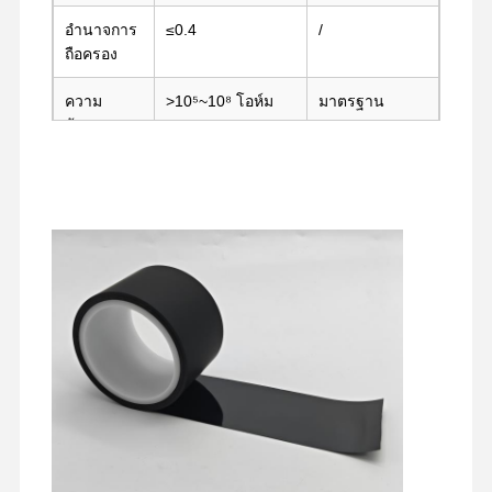
อำนาจการ
≤0.4
/
ถือครอง
ความ
>10⁵~10⁸ โอห์ม
มาตรฐาน
ต้านทาน
ASTM D257
พื้นผิว