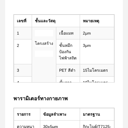
ทัวร์โรงงาน
ควบคุม
ติดต่อเรา
จอทตอนนี้
เลขที่
ชั้นและวัสดุ
หมายเหตุ
คุณภาพ
1
เนื้อแมท
2μm
เทป PET
โครงสร้าง
2
ชั้นหมึก
3μm
ป้องกัน
เทปแคปตัน
ไฟฟ้าสถิต
เทปสองหน้า
3
PET สีดำ
15ไมโครเมตร
เทปปิดหน้า
4
ชั้นกาว
10ไมโครเมตร
ฟิล์มพีอีที
5
หนังฉาย
85μm
พารามิเตอร์ทางกายภาพ
ของกริด
เทป PTFE
เทป PI
รายการ
ข้อมูลจำเพาะ
มาตรฐาน
หนัง PI
ความหนา
30±5μm
กิกะไบต์/T7125-