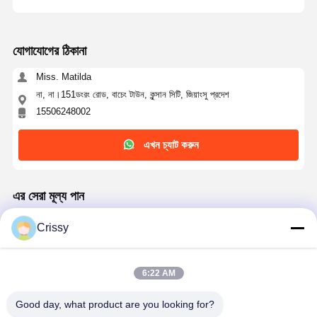
যোগাযোগের ঠিকানা
Miss. Matilda
না, না।151ডংরং রোড, বাচেং টাউন, কুন্সান সিটি, জিয়াংসু প্রদেশ
15506248002
এখন চ্যাট করুন
এর সেরা মূল্য পান
Crissy
50μm High-temperature Polyimide Tape For
Battery Bundling
6:22 AM
চালিয়ে
Good day, what product are you looking for?