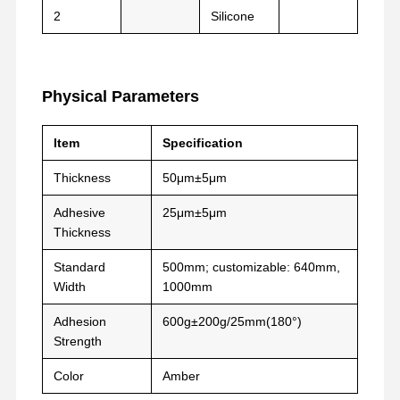
2
Silicone
কারখানা ভ্রমণ
মান নিয়ন্ত্রণ
আমাদের সাথে
এখন চ্যাট করুন
যোগাযোগ করুন
Physical Parameters
পিইটি টেপ
Item
Specification
ক্যাপ্টন টেপ
Thickness
50μm±5μm
ডবল পার্শ্বযুক্ত টেপ
Adhesive
25μm±5μm
মাস্কিং টেপ
Thickness
Standard
500mm; customizable: 640mm,
পিইটি ফিল্ম
Width
1000mm
PTFE টেপ
Adhesion
600g±200g/25mm(180°)
Strength
পিআই টেপ
Color
Amber
পিআই ফিল্ম