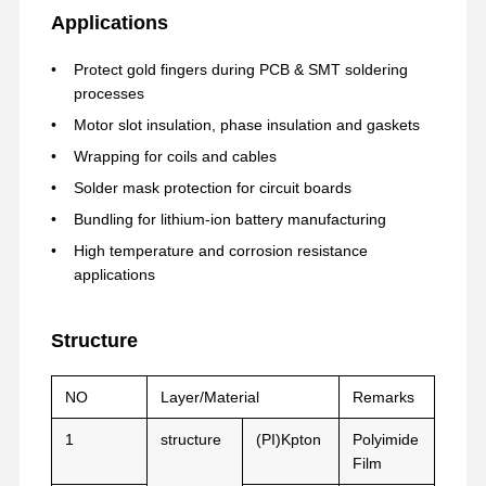
Applications
Protect gold fingers during PCB & SMT soldering
processes
Motor slot insulation, phase insulation and gaskets
Wrapping for coils and cables
Solder mask protection for circuit boards
Bundling for lithium-ion battery manufacturing
High temperature and corrosion resistance
applications
Structure
NO
Layer/Material
Remarks
বাড়ি
পণ্য
VR প্রদর্শন
আমাদের সম্পর্কে
1
structure
(PI)Kpton
Polyimide
Film