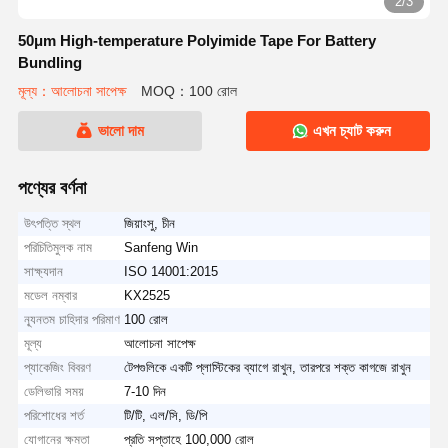
2/3
50μm High-temperature Polyimide Tape For Battery
Bundling
মূল্য：আলোচনা সাপেক্ষ
MOQ：100 রোল
ভালো দাম
এখন চ্যাট করুন
পণ্যের বর্ণনা
উৎপত্তি স্থল
জিয়াংসু, চীন
পরিচিতিমুলক নাম
Sanfeng Win
সাক্ষ্যদান
ISO 14001:2015
মডেল নম্বার
KX2525
ন্যূনতম চাহিদার পরিমাণ
100 রোল
মূল্য
আলোচনা সাপেক্ষ
প্যাকেজিং বিবরণ
টেপগুলিকে একটি প্লাস্টিকের ব্যাগে রাখুন, তারপরে শক্ত কাগজে রাখুন
ডেলিভারি সময়
7-10 দিন
পরিশোধের শর্ত
টি/টি, এল/সি, ডি/পি
যোগানের ক্ষমতা
প্রতি সপ্তাহে 100,000 রোল