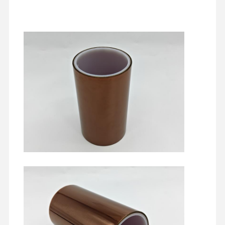
মুক্তি ফিল্ম
পিইউ ফিল্ম
সিলিকন ফিল্ম
এক্রাইলিক ফিল্ম
পারফোরড টেপ
নীল প্রতিরক্ষামূলক ফিল্ম
হিটিং ফিল্ম
শিল্প টেপ