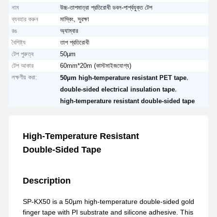
নাম
উচ্চ-তাপমাত্রা প্রতিরোধী ডবল-পার্শ্বযুক্ত টেপ
ব্যবহার করুন
মাস্কিং, সুরক্ষা
রঙ
অ্যাম্বার
বৈশিষ্ট্য
তাপ প্রতিরোধী
টেপ পুরুত্ব
50μm
টেপ আকার
60mm*20m (কাস্টমাইজযোগ্য)
লক্ষণীয় করা:
,
50μm high-temperature resistant PET tape
,
double-sided electrical insulation tape
high-temperature resistant double-sided tape
High‑Temperature Resistant
Double‑Sided Tape
Description
SP-KX50 is a 50µm high-temperature double-sided gold
finger tape with PI substrate and silicone adhesive. This