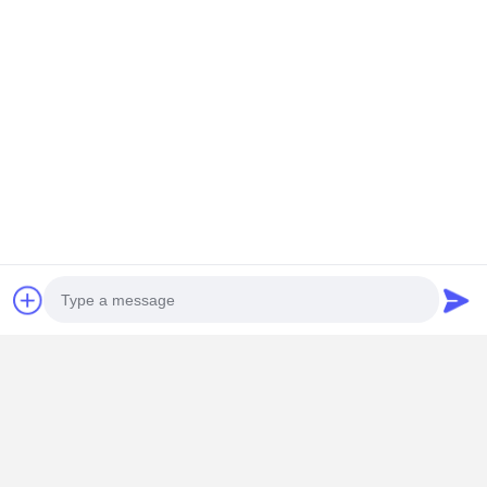
এখন চ্যাট করুন
এর সেরা মূল্য পান
50μm High‑Temperature Resistant Double‑Sided
Tape for Electrical Insulation Protection
চালিয়ে
প্রস্তাবিত পণ্য
Photo
Video Call