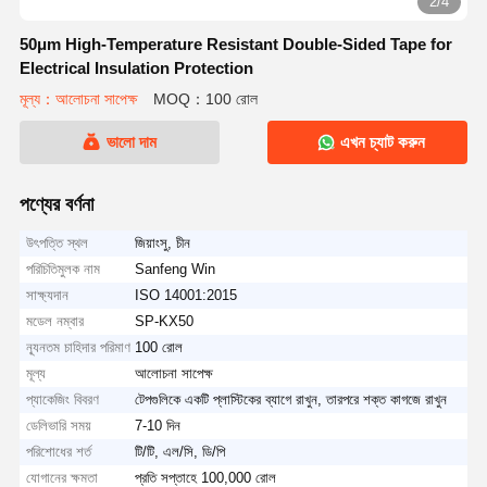
2/4
50μm High‑Temperature Resistant Double‑Sided Tape for
Electrical Insulation Protection
মূল্য：আলোচনা সাপেক্ষ
MOQ：100 রোল
ভালো দাম
এখন চ্যাট করুন
পণ্যের বর্ণনা
উৎপত্তি স্থল
জিয়াংসু, চীন
পরিচিতিমুলক নাম
Sanfeng Win
সাক্ষ্যদান
ISO 14001:2015
মডেল নম্বার
SP-KX50
ন্যূনতম চাহিদার পরিমাণ
100 রোল
মূল্য
আলোচনা সাপেক্ষ
প্যাকেজিং বিবরণ
টেপগুলিকে একটি প্লাস্টিকের ব্যাগে রাখুন, তারপরে শক্ত কাগজে রাখুন
ডেলিভারি সময়
7-10 দিন
পরিশোধের শর্ত
টি/টি, এল/সি, ডি/পি
যোগানের ক্ষমতা
প্রতি সপ্তাহে 100,000 রোল