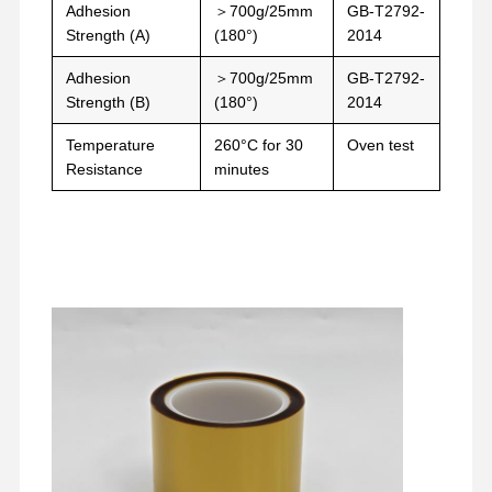
Adhesion
＞700g/25mm
GB-T2792-
মুক্তি ফিল্ম
Strength (A)
(180°)
2014
পিইউ ফিল্ম
Adhesion
＞700g/25mm
GB-T2792-
Strength (B)
(180°)
2014
সিলিকন ফিল্ম
Temperature
260°C for 30
Oven test
এক্রাইলিক ফিল্ম
Resistance
minutes
পারফোরড টেপ
নীল প্রতিরক্ষামূলক ফিল্ম
হিটিং ফিল্ম
শিল্প টেপ